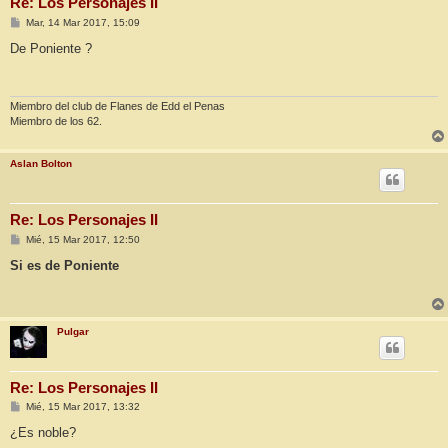
Re: Los Personajes II
M
Mar, 14 Mar 2017, 15:09
e
n
De Poniente ?
s
a
j
e
Miembro del club de Flanes de Edd el Penas
Miembro de los 62.
Aslan Bolton
Re: Los Personajes II
M
Mié, 15 Mar 2017, 12:50
e
n
Si es de Poniente
s
a
j
e
Pulgar
Re: Los Personajes II
M
Mié, 15 Mar 2017, 13:32
e
n
¿Es noble?
s