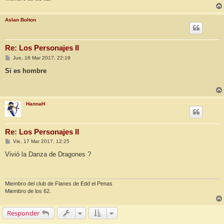
Aslan Bolton
Re: Los Personajes II
M
Jue, 16 Mar 2017, 22:19
e
n
Si es hombre
s
a
j
e
HannaH
Re: Los Personajes II
M
Vie, 17 Mar 2017, 12:25
e
n
Vivió la Danza de Dragones ?
s
a
j
e
Miembro del club de Flanes de Edd el Penas
Miembro de los 62.
Responder