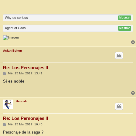
a
j
e
Why so serious
Mostrar
Agent of Caos
Mostrar
Aslan Bolton
Re: Los Personajes II
M
Mié, 15 Mar 2017, 13:41
e
n
Si es noble
s
a
j
e
HannaH
Re: Los Personajes II
M
Mié, 15 Mar 2017, 16:45
e
n
Personaje de la saga ?
s