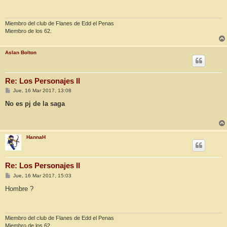
a
j
e
Miembro del club de Flanes de Edd el Penas
Miembro de los 62.
Aslan Bolton
Re: Los Personajes II
M
Jue, 16 Mar 2017, 13:08
e
n
No es pj de la saga
s
a
j
e
HannaH
Re: Los Personajes II
M
Jue, 16 Mar 2017, 15:03
e
n
Hombre ?
s
a
j
e
Miembro del club de Flanes de Edd el Penas
Miembro de los 62.