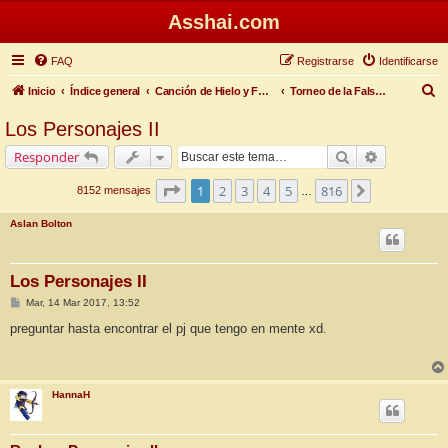
Asshai.com
FAQ
Registrarse
Identificarse
B
Inicio
Índice general
Canción de Hielo y Fuego
Torneo de la Falsa Primavera
u
Los Personajes II
s
Buscar
Búsqueda 
Responder
c
a
Página
1
de
816
1
2
3
4
5
816
Siguiente
8152 mensajes
…
r
Aslan Bolton
Los Personajes II
M
Mar, 14 Mar 2017, 13:52
e
n
preguntar hasta encontrar el pj que tengo en mente xd.
s
a
j
e
HannaH