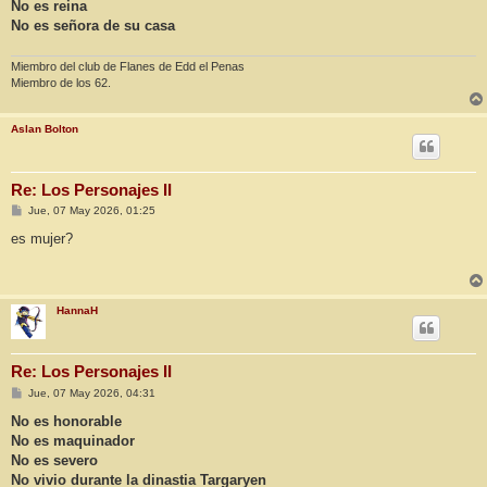
No es reina
No es señora de su casa
Miembro del club de Flanes de Edd el Penas
Miembro de los 62.
Aslan Bolton
Re: Los Personajes II
M
Jue, 07 May 2026, 01:25
e
n
es mujer?
s
a
j
e
HannaH
Re: Los Personajes II
M
Jue, 07 May 2026, 04:31
e
n
No es honorable
s
No es maquinador
a
j
No es severo
e
No vivio durante la dinastia Targaryen