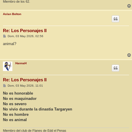
Miembro de los 62.
Aslan Bolton
Re: Los Personajes II
M
Dom, 03 May 2026, 02:56
e
n
animal?
s
a
j
e
HannaH
Re: Los Personajes II
M
Dom, 03 May 2026, 11:01
e
n
No es honorable
s
No es maquinador
a
j
No es severo
e
No vivio durante la dinastia Targaryen
No es hombre
No es animal
Miembro del club de Flanes de Edd el Penas