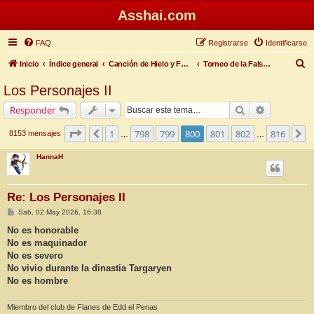
Asshai.com
FAQ
Registrarse
Identificarse
B
Inicio
Índice general
Canción de Hielo y Fuego
Torneo de la Falsa Primavera
u
Los Personajes II
s
Buscar
Búsqueda 
Responder
c
a
Página
800
de
816
1
798
799
800
801
802
816
Anterior
S
8153 mensajes
…
…
r
HannaH
Re: Los Personajes II
M
Sab, 02 May 2026, 16:38
e
n
No es honorable
s
No es maquinador
a
j
No es severo
e
No vivio durante la dinastia Targaryen
No es hombre
Miembro del club de Flanes de Edd el Penas