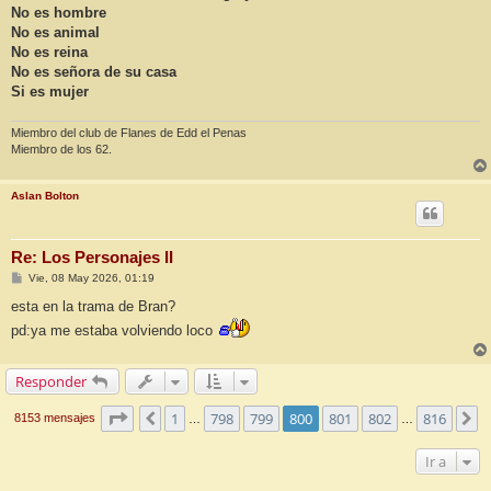
No es hombre
No es animal
No es reina
No es señora de su casa
Si es mujer
Miembro del club de Flanes de Edd el Penas
Miembro de los 62.
Aslan Bolton
Re: Los Personajes II
M
Vie, 08 May 2026, 01:19
e
n
esta en la trama de Bran?
s
pd:ya me estaba volviendo loco
a
j
e
Responder
Página
800
de
816
1
798
799
800
801
802
816
Anterior
S
8153 mensajes
…
…
Ir a