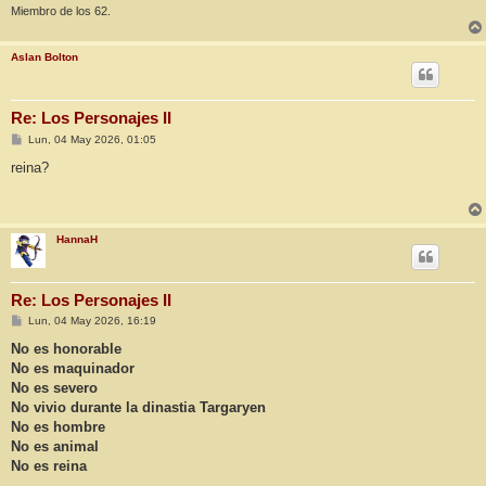
Miembro de los 62.
Aslan Bolton
Re: Los Personajes II
M
Lun, 04 May 2026, 01:05
e
n
reina?
s
a
j
e
HannaH
Re: Los Personajes II
M
Lun, 04 May 2026, 16:19
e
n
No es honorable
s
No es maquinador
a
j
No es severo
e
No vivio durante la dinastia Targaryen
No es hombre
No es animal
No es reina