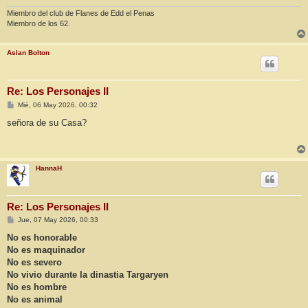
Miembro del club de Flanes de Edd el Penas
Miembro de los 62.
Aslan Bolton
Re: Los Personajes II
M
Mié, 06 May 2026, 00:32
e
n
señora de su Casa?
s
a
j
e
HannaH
Re: Los Personajes II
M
Jue, 07 May 2026, 00:33
e
n
No es honorable
s
No es maquinador
a
j
No es severo
e
No vivio durante la dinastia Targaryen
No es hombre
No es animal