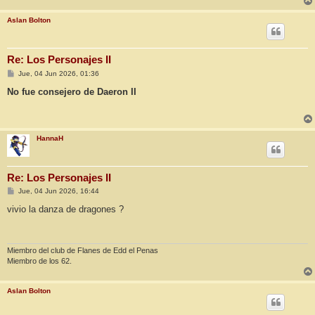
Aslan Bolton
Re: Los Personajes II
M
Jue, 04 Jun 2026, 01:36
e
n
No fue consejero de Daeron II
s
a
j
e
HannaH
Re: Los Personajes II
M
Jue, 04 Jun 2026, 16:44
e
n
vivio la danza de dragones ?
s
a
j
e
Miembro del club de Flanes de Edd el Penas
Miembro de los 62.
Aslan Bolton