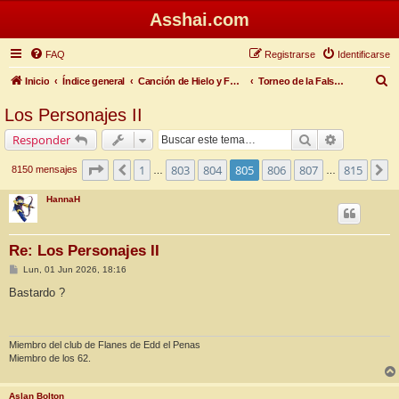
Asshai.com
FAQ
Registrarse
Identificarse
B
Inicio
Índice general
Canción de Hielo y Fuego
Torneo de la Falsa Primavera
u
Los Personajes II
s
Buscar
Búsqueda 
Responder
c
a
Página
805
de
815
1
803
804
805
806
807
815
Anterior
S
8150 mensajes
…
…
r
HannaH
Re: Los Personajes II
M
Lun, 01 Jun 2026, 18:16
e
n
Bastardo ?
s
a
j
e
Miembro del club de Flanes de Edd el Penas
Miembro de los 62.
Aslan Bolton