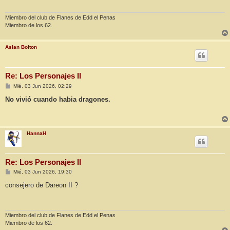
j
e
Miembro del club de Flanes de Edd el Penas
Miembro de los 62.
Aslan Bolton
Re: Los Personajes II
M
Mié, 03 Jun 2026, 02:29
e
n
No vivió cuando habia dragones.
s
a
j
e
HannaH
Re: Los Personajes II
M
Mié, 03 Jun 2026, 19:30
e
n
consejero de Dareon II ?
s
a
j
e
Miembro del club de Flanes de Edd el Penas
Miembro de los 62.