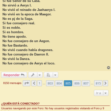
n
Si fue Señor de su Casa.
s
No sirvió a Aerys I.
a
j
No vivió el reinado de Jaehaerys I.
e
No vivió en la epoca de Maegor.
No es pj de la Saga.
Si fue consejero real.
Si es noble.
Si es hombre.
No tiene apodo.
No fue consejero de un Aegon.
No fue Bastardo.
No vivió cuando había dragones.
No fue consejero de Daeron II.
No vivió la Danza.
No fue consejero de Aerys el loco.
Responder
Página
805
de
815
1
803
804
805
806
807
815
Anterior
S
8150 mensajes
…
…
Ir a
¿QUIÉN ESTÁ CONECTADO?
Usuarios navegando por este Foro: No hay usuarios registrados visitando el Foro y 9