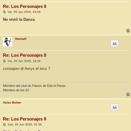
Re: Los Personajes II
M
Vie, 05 Jun 2026, 03:08
e
n
No vivió la Danza.
s
a
j
e
HannaH
Re: Los Personajes II
M
Vie, 05 Jun 2026, 18:26
e
n
consejero dr Aerys el loco ?
s
a
j
e
Miembro del club de Flanes de Edd el Penas
Miembro de los 62.
Aslan Bolton
Re: Los Personajes II
M
Sab, 06 Jun 2026, 01:59
e