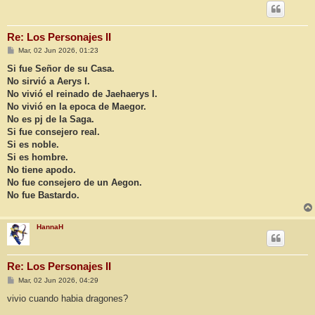
Re: Los Personajes II
M
Mar, 02 Jun 2026, 01:23
e
n
Si fue Señor de su Casa.
s
No sirvió a Aerys I.
a
j
No vivió el reinado de Jaehaerys I.
e
No vivió en la epoca de Maegor.
No es pj de la Saga.
Si fue consejero real.
Si es noble.
Si es hombre.
No tiene apodo.
No fue consejero de un Aegon.
No fue Bastardo.
HannaH
Re: Los Personajes II
M
Mar, 02 Jun 2026, 04:29
e
n
vivio cuando habia dragones?
s
a