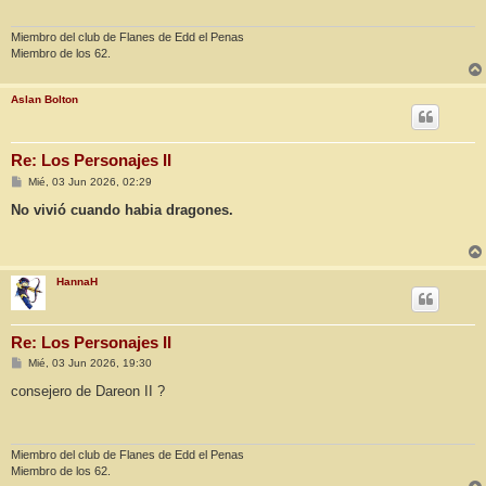
j
e
Miembro del club de Flanes de Edd el Penas
Miembro de los 62.
Aslan Bolton
Re: Los Personajes II
M
Mié, 03 Jun 2026, 02:29
e
n
No vivió cuando habia dragones.
s
a
j
e
HannaH
Re: Los Personajes II
M
Mié, 03 Jun 2026, 19:30
e
n
consejero de Dareon II ?
s
a
j
e
Miembro del club de Flanes de Edd el Penas
Miembro de los 62.