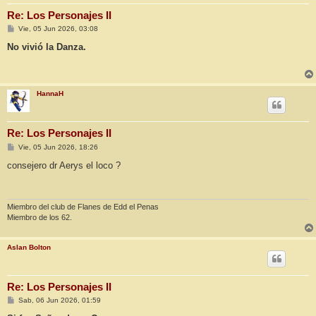
Re: Los Personajes II
M
Vie, 05 Jun 2026, 03:08
e
n
No vivió la Danza.
s
a
j
e
HannaH
Re: Los Personajes II
M
Vie, 05 Jun 2026, 18:26
e
n
consejero dr Aerys el loco ?
s
a
j
e
Miembro del club de Flanes de Edd el Penas
Miembro de los 62.
Aslan Bolton
Re: Los Personajes II
M
Sab, 06 Jun 2026, 01:59
e