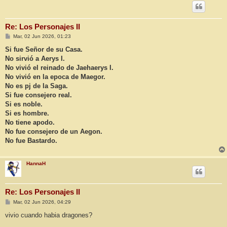
Re: Los Personajes II
M
Mar, 02 Jun 2026, 01:23
e
n
Si fue Señor de su Casa.
s
No sirvió a Aerys I.
a
j
No vivió el reinado de Jaehaerys I.
e
No vivió en la epoca de Maegor.
No es pj de la Saga.
Si fue consejero real.
Si es noble.
Si es hombre.
No tiene apodo.
No fue consejero de un Aegon.
No fue Bastardo.
HannaH
Re: Los Personajes II
M
Mar, 02 Jun 2026, 04:29
e
n
vivio cuando habia dragones?
s
a