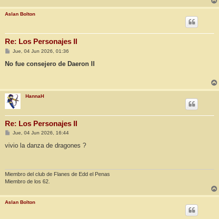
Aslan Bolton
Re: Los Personajes II
M
Jue, 04 Jun 2026, 01:36
e
n
No fue consejero de Daeron II
s
a
j
e
HannaH
Re: Los Personajes II
M
Jue, 04 Jun 2026, 16:44
e
n
vivio la danza de dragones ?
s
a
j
e
Miembro del club de Flanes de Edd el Penas
Miembro de los 62.
Aslan Bolton