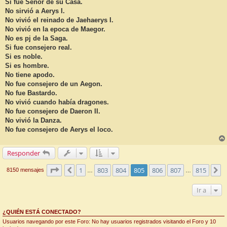
n
Si fue Señor de su Casa.
s
No sirvió a Aerys I.
a
j
No vivió el reinado de Jaehaerys I.
e
No vivió en la epoca de Maegor.
No es pj de la Saga.
Si fue consejero real.
Si es noble.
Si es hombre.
No tiene apodo.
No fue consejero de un Aegon.
No fue Bastardo.
No vivió cuando había dragones.
No fue consejero de Daeron II.
No vivió la Danza.
No fue consejero de Aerys el loco.
Responder
Página
805
de
815
1
803
804
805
806
807
815
Anterior
S
8150 mensajes
…
…
Ir a
¿QUIÉN ESTÁ CONECTADO?
Usuarios navegando por este Foro: No hay usuarios registrados visitando el Foro y 10