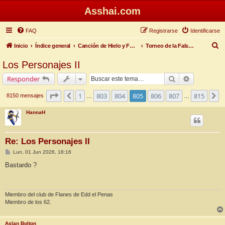
Asshai.com
FAQ
Registrarse
Identificarse
B
Inicio
Índice general
Canción de Hielo y Fuego
Torneo de la Falsa Primavera
u
Los Personajes II
s
Buscar
Búsqueda 
Responder
c
a
Página
805
de
815
1
803
804
805
806
807
815
Anterior
S
8150 mensajes
…
…
r
HannaH
Re: Los Personajes II
M
Lun, 01 Jun 2026, 18:16
e
n
Bastardo ?
s
a
j
e
Miembro del club de Flanes de Edd el Penas
Miembro de los 62.
Aslan Bolton