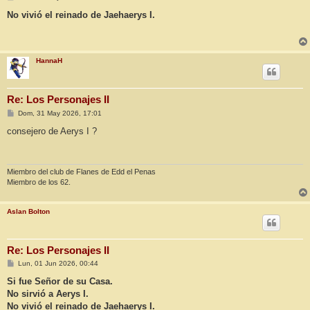
e
n
No vivió el reinado de Jaehaerys I.
s
a
j
e
HannaH
Re: Los Personajes II
M
Dom, 31 May 2026, 17:01
e
n
consejero de Aerys I ?
s
a
j
e
Miembro del club de Flanes de Edd el Penas
Miembro de los 62.
Aslan Bolton
Re: Los Personajes II
M
Lun, 01 Jun 2026, 00:44
e
n
Si fue Señor de su Casa.
s
No sirvió a Aerys I.
a
j
No vivió el reinado de Jaehaerys I.