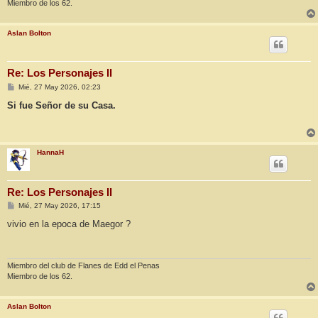
Miembro de los 62.
Aslan Bolton
Re: Los Personajes II
M
Mié, 27 May 2026, 02:23
e
n
Si fue Señor de su Casa.
s
a
j
e
HannaH
Re: Los Personajes II
M
Mié, 27 May 2026, 17:15
e
n
vivio en la epoca de Maegor ?
s
a
j
e
Miembro del club de Flanes de Edd el Penas
Miembro de los 62.
Aslan Bolton