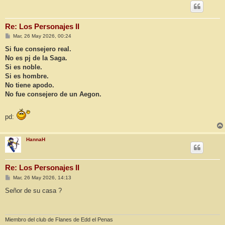
Re: Los Personajes II
M
Mar, 26 May 2026, 00:24
e
n
Si fue consejero real.
s
No es pj de la Saga.
a
j
Si es noble.
e
Si es hombre.
No tiene apodo.
No fue consejero de un Aegon.
pd:
HannaH
Re: Los Personajes II
M
Mar, 26 May 2026, 14:13
e
n
Señor de su casa ?
s
a
j
e
Miembro del club de Flanes de Edd el Penas