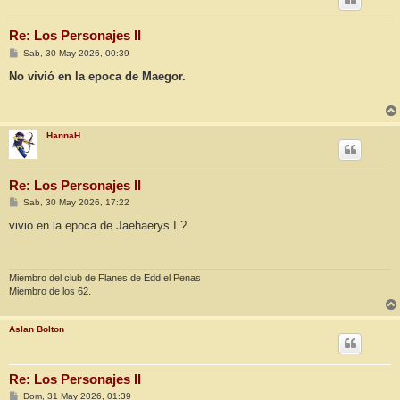
Re: Los Personajes II
M
Sab, 30 May 2026, 00:39
e
n
No vivió en la epoca de Maegor.
s
a
j
e
HannaH
Re: Los Personajes II
M
Sab, 30 May 2026, 17:22
e
n
vivio en la epoca de Jaehaerys I ?
s
a
j
e
Miembro del club de Flanes de Edd el Penas
Miembro de los 62.
Aslan Bolton
Re: Los Personajes II
M
Dom, 31 May 2026, 01:39