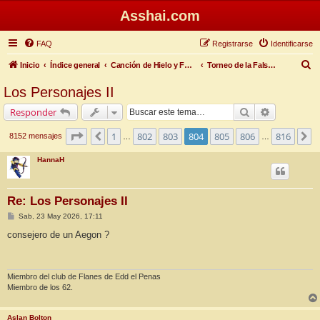
Asshai.com
FAQ
Registrarse
Identificarse
B
Inicio
Índice general
Canción de Hielo y Fuego
Torneo de la Falsa Primavera
u
Los Personajes II
s
Buscar
Búsqueda 
Responder
c
a
Página
804
de
816
1
802
803
804
805
806
816
Anterior
S
8152 mensajes
…
…
r
HannaH
Re: Los Personajes II
M
Sab, 23 May 2026, 17:11
e
n
consejero de un Aegon ?
s
a
j
e
Miembro del club de Flanes de Edd el Penas
Miembro de los 62.
Aslan Bolton