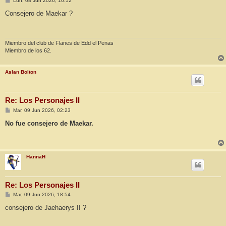
Lun, 08 Jun 2026, 16:52
e
n
Consejero de Maekar ?
s
a
j
e
Miembro del club de Flanes de Edd el Penas
Miembro de los 62.
Aslan Bolton
Re: Los Personajes II
M
Mar, 09 Jun 2026, 02:23
e
n
No fue consejero de Maekar.
s
a
j
e
HannaH
Re: Los Personajes II
M
Mar, 09 Jun 2026, 18:54
e
n
consejero de Jaehaerys II ?
s
a
j