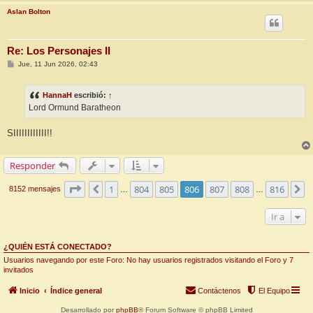
Aslan Bolton
Re: Los Personajes II
M
Jue, 11 Jun 2026, 02:43
e
n
s
HannaH
escribió:
↑
a
j
Lord Ormund Baratheon
e
SIIIIIIIIIIII!!
Responder
Página
806
de
816
1
804
805
806
807
808
816
Anterior
S
8152 mensajes
…
…
Ir a
¿QUIÉN ESTÁ CONECTADO?
Usuarios navegando por este Foro: No hay usuarios registrados visitando el Foro y 7
invitados
Inicio
Índice general
Contáctenos
El Equipo
Desarrollado por
phpBB
® Forum Software © phpBB Limited