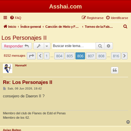
Asshai.com
FAQ
Registrarse
Identificarse
B
Inicio
Índice general
Canción de Hielo y Fuego
Torneo de la Falsa Primavera
u
Los Personajes II
s
Buscar
Búsqueda 
Responder
c
a
Página
806
de
816
1
804
805
806
807
808
816
Anterior
S
8152 mensajes
…
…
r
HannaH
Re: Los Personajes II
M
Sab, 06 Jun 2026, 19:42
e
n
consejero de Daeron II ?
s
a
j
e
Miembro del club de Flanes de Edd el Penas
Miembro de los 62.
Aslan Bolton