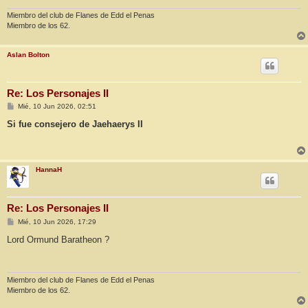
e
Miembro del club de Flanes de Edd el Penas
Miembro de los 62.
Aslan Bolton
Re: Los Personajes II
M
Mié, 10 Jun 2026, 02:51
e
n
Si fue consejero de Jaehaerys II
s
a
j
e
HannaH
Re: Los Personajes II
M
Mié, 10 Jun 2026, 17:29
e
n
Lord Ormund Baratheon ?
s
a
j
e
Miembro del club de Flanes de Edd el Penas
Miembro de los 62.