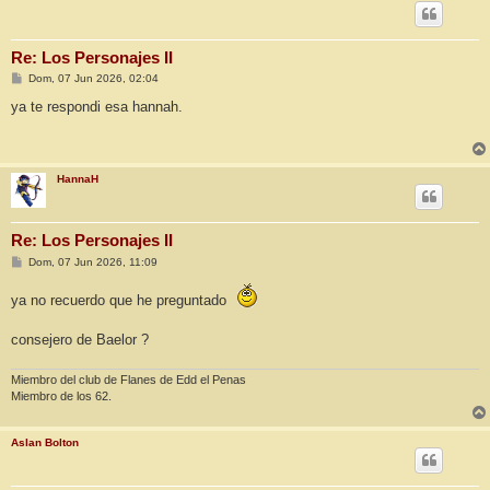
Re: Los Personajes II
M
Dom, 07 Jun 2026, 02:04
e
n
ya te respondi esa hannah.
s
a
j
e
HannaH
Re: Los Personajes II
M
Dom, 07 Jun 2026, 11:09
e
n
ya no recuerdo que he preguntado
s
a
j
consejero de Baelor ?
e
Miembro del club de Flanes de Edd el Penas
Miembro de los 62.
Aslan Bolton