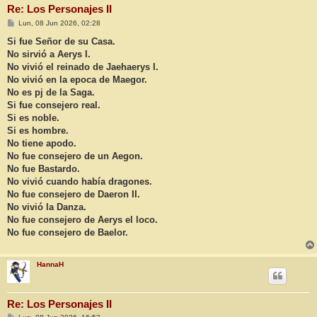
Re: Los Personajes II
M
Lun, 08 Jun 2026, 02:28
e
n
Si fue Señor de su Casa.
s
No sirvió a Aerys I.
a
j
No vivió el reinado de Jaehaerys I.
e
No vivió en la epoca de Maegor.
No es pj de la Saga.
Si fue consejero real.
Si es noble.
Si es hombre.
No tiene apodo.
No fue consejero de un Aegon.
No fue Bastardo.
No vivió cuando había dragones.
No fue consejero de Daeron II.
No vivió la Danza.
No fue consejero de Aerys el loco.
No fue consejero de Baelor.
HannaH
Re: Los Personajes II
M