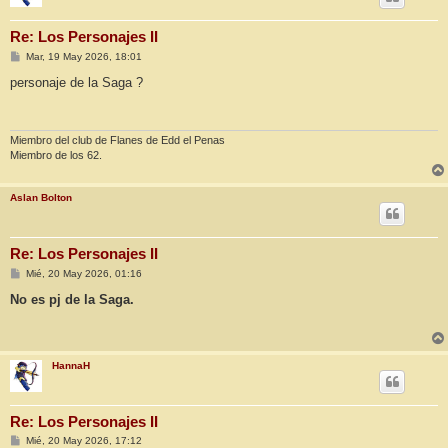
Re: Los Personajes II
M
Mar, 19 May 2026, 18:01
e
n
personaje de la Saga ?
s
a
j
e
Miembro del club de Flanes de Edd el Penas
Miembro de los 62.
Aslan Bolton
Re: Los Personajes II
M
Mié, 20 May 2026, 01:16
e
n
No es pj de la Saga.
s
a
j
e
HannaH
Re: Los Personajes II
M
Mié, 20 May 2026, 17:12