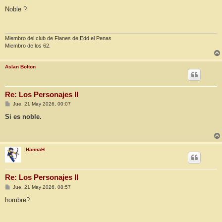
e
n
Noble ?
s
a
j
e
Miembro del club de Flanes de Edd el Penas
Miembro de los 62.
Aslan Bolton
Re: Los Personajes II
M
Jue, 21 May 2026, 00:07
e
n
Si es noble.
s
a
j
e
HannaH
Re: Los Personajes II
M
Jue, 21 May 2026, 08:57
e
n
hombre?
s
a
j