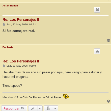
Aslan Bolton
Re: Los Personajes II
M
Sab, 23 May 2026, 01:31
e
n
Si fue consejero real.
s
a
j
e
Boubaris
Re: Los Personajes II
M
Sab, 23 May 2026, 08:40
e
n
Llevaba mas de un año sin pasar por aquí, pero vengo para saludar y
s
hacer mi pregunta
a
j
e
Tiene apodo?
Miembro #17 de Club De Flanes de Edd el Penas
Responder