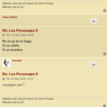
e
Miembro del club de Flanes de Edd el Penas
Miembro de los 62.
Aslan Bolton
Re: Los Personajes II
M
Vie, 22 May 2026, 04:05
e
n
No es pj de la Saga.
s
Si es noble.
a
j
Si es hombre.
e
HannaH
Re: Los Personajes II
M
Vie, 22 May 2026, 14:11
e
n
consejero real ?
s
a
j
e
Miembro del club de Flanes de Edd el Penas
Miembro de los 62.