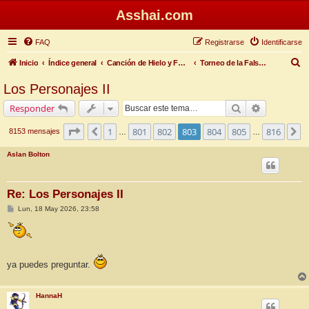
Asshai.com
FAQ
Registrarse
Identificarse
B
Inicio
Índice general
Canción de Hielo y Fuego
Torneo de la Falsa Primavera
u
Los Personajes II
s
Buscar
Búsqueda 
Responder
c
a
Página
803
de
816
1
801
802
803
804
805
816
Anterior
S
8153 mensajes
…
…
r
Aslan Bolton
Re: Los Personajes II
M
Lun, 18 May 2026, 23:58
e
n
s
a
j
e
ya puedes preguntar.
HannaH