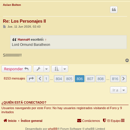
Aslan Bolton
Re: Los Personajes II
M
Jue, 11 Jun 2026, 02:43
e
n
s
HannaH
escribió:
↑
a
j
Lord Ormund Baratheon
e
SIIIIIIIIIIII!!
Responder
Página
806
de
816
1
804
805
806
807
808
816
Anterior
S
8153 mensajes
…
…
Ir a
¿QUIÉN ESTÁ CONECTADO?
Usuarios navegando por este Foro: No hay usuarios registrados visitando el Foro y 9
invitados
Inicio
Índice general
Contáctenos
El Equipo
Desarrollado por
phpBB
® Forum Software © phpBB Limited