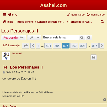
Asshai.com
FAQ
Registrarse
Identificarse
B
Inicio
Índice general
Canción de Hielo y Fuego
Torneo de la Falsa Primavera
u
Los Personajes II
s
Buscar
Búsqueda 
Responder
c
a
Página
806
de
816
1
804
805
806
807
808
816
Anterior
S
8153 mensajes
…
…
r
HannaH
Re: Los Personajes II
M
Sab, 06 Jun 2026, 19:42
e
n
consejero de Daeron II ?
s
a
j
e
Miembro del club de Flanes de Edd el Penas
Miembro de los 62.
Aslan Bolton