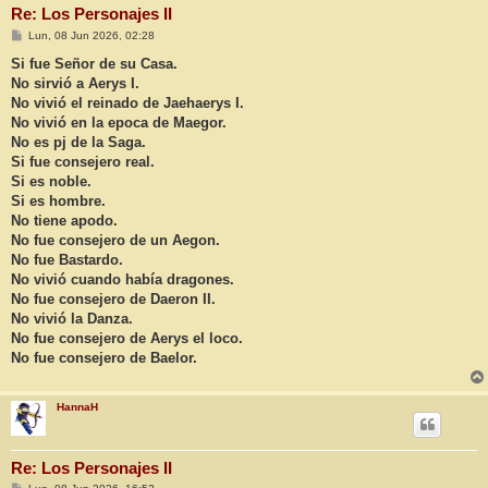
Re: Los Personajes II
M
Lun, 08 Jun 2026, 02:28
e
n
Si fue Señor de su Casa.
s
No sirvió a Aerys I.
a
j
No vivió el reinado de Jaehaerys I.
e
No vivió en la epoca de Maegor.
No es pj de la Saga.
Si fue consejero real.
Si es noble.
Si es hombre.
No tiene apodo.
No fue consejero de un Aegon.
No fue Bastardo.
No vivió cuando había dragones.
No fue consejero de Daeron II.
No vivió la Danza.
No fue consejero de Aerys el loco.
No fue consejero de Baelor.
HannaH
Re: Los Personajes II
M