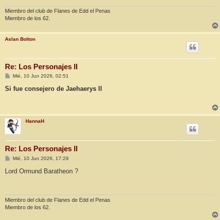
e
Miembro del club de Flanes de Edd el Penas
Miembro de los 62.
Aslan Bolton
Re: Los Personajes II
M
Mié, 10 Jun 2026, 02:51
e
n
Si fue consejero de Jaehaerys II
s
a
j
e
HannaH
Re: Los Personajes II
M
Mié, 10 Jun 2026, 17:29
e
n
Lord Ormund Baratheon ?
s
a
j
e
Miembro del club de Flanes de Edd el Penas
Miembro de los 62.