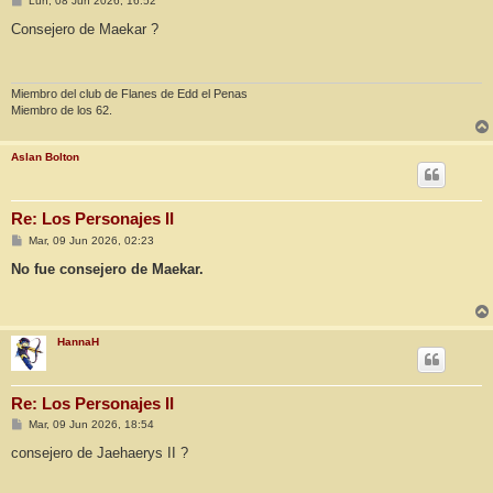
Lun, 08 Jun 2026, 16:52
e
n
Consejero de Maekar ?
s
a
j
e
Miembro del club de Flanes de Edd el Penas
Miembro de los 62.
Aslan Bolton
Re: Los Personajes II
M
Mar, 09 Jun 2026, 02:23
e
n
No fue consejero de Maekar.
s
a
j
e
HannaH
Re: Los Personajes II
M
Mar, 09 Jun 2026, 18:54
e
n
consejero de Jaehaerys II ?
s
a
j