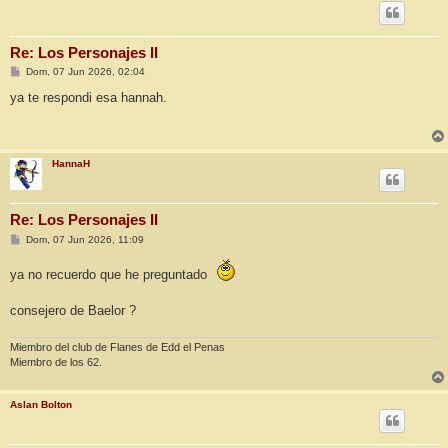
Re: Los Personajes II
M
Dom, 07 Jun 2026, 02:04
e
n
ya te respondi esa hannah.
s
a
j
e
HannaH
Re: Los Personajes II
M
Dom, 07 Jun 2026, 11:09
e
n
ya no recuerdo que he preguntado
s
a
j
consejero de Baelor ?
e
Miembro del club de Flanes de Edd el Penas
Miembro de los 62.
Aslan Bolton