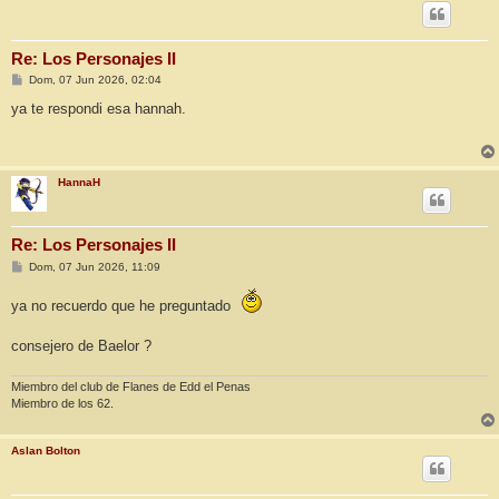
Re: Los Personajes II
M
Dom, 07 Jun 2026, 02:04
e
n
ya te respondi esa hannah.
s
a
j
e
HannaH
Re: Los Personajes II
M
Dom, 07 Jun 2026, 11:09
e
n
ya no recuerdo que he preguntado
s
a
j
consejero de Baelor ?
e
Miembro del club de Flanes de Edd el Penas
Miembro de los 62.
Aslan Bolton