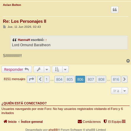
Aslan Bolton
Re: Los Personajes II
M
Jue, 11 Jun 2026, 02:43
e
n
s
HannaH
escribió:
↑
a
j
Lord Ormund Baratheon
e
SIIIIIIIIIIII!!
Responder
Página
806
de
816
1
804
805
806
807
808
816
Anterior
S
8151 mensajes
…
…
Ir a
¿QUIÉN ESTÁ CONECTADO?
Usuarios navegando por este Foro: No hay usuarios registrados visitando el Foro y 6
invitados
Inicio
Índice general
Contáctenos
El Equipo
Desarrollado por
phpBB
® Forum Software © phpBB Limited