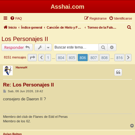
Asshai.com
FAQ
Registrarse
Identificarse
B
Inicio
Índice general
Canción de Hielo y Fuego
Torneo de la Falsa Primavera
u
Los Personajes II
s
Buscar
Búsqueda 
Responder
c
a
Página
806
de
816
1
804
805
806
807
808
816
Anterior
S
8151 mensajes
…
…
r
HannaH
Re: Los Personajes II
M
Sab, 06 Jun 2026, 19:42
e
n
consejero de Daeron II ?
s
a
j
e
Miembro del club de Flanes de Edd el Penas
Miembro de los 62.
Aslan Bolton