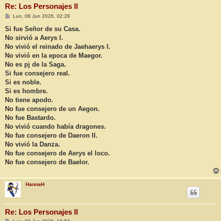
Re: Los Personajes II
M
Lun, 08 Jun 2026, 02:28
e
n
Si fue Señor de su Casa.
s
No sirvió a Aerys I.
a
j
No vivió el reinado de Jaehaerys I.
e
No vivió en la epoca de Maegor.
No es pj de la Saga.
Si fue consejero real.
Si es noble.
Si es hombre.
No tiene apodo.
No fue consejero de un Aegon.
No fue Bastardo.
No vivió cuando había dragones.
No fue consejero de Daeron II.
No vivió la Danza.
No fue consejero de Aerys el loco.
No fue consejero de Baelor.
HannaH
Re: Los Personajes II
M