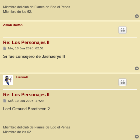
e
Miembro del club de Flanes de Edd el Penas
Miembro de los 62.
Aslan Bolton
Re: Los Personajes II
M
Mié, 10 Jun 2026, 02:51
e
n
Si fue consejero de Jaehaerys II
s
a
j
e
HannaH
Re: Los Personajes II
M
Mié, 10 Jun 2026, 17:29
e
n
Lord Ormund Baratheon ?
s
a
j
e
Miembro del club de Flanes de Edd el Penas
Miembro de los 62.