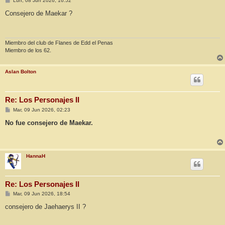
Lun, 08 Jun 2026, 16:52
e
n
Consejero de Maekar ?
s
a
j
e
Miembro del club de Flanes de Edd el Penas
Miembro de los 62.
Aslan Bolton
Re: Los Personajes II
M
Mar, 09 Jun 2026, 02:23
e
n
No fue consejero de Maekar.
s
a
j
e
HannaH
Re: Los Personajes II
M
Mar, 09 Jun 2026, 18:54
e
n
consejero de Jaehaerys II ?
s
a
j