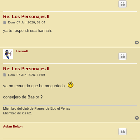
Re: Los Personajes II
M
Dom, 07 Jun 2026, 02:04
e
n
ya te respondi esa hannah.
s
a
j
e
HannaH
Re: Los Personajes II
M
Dom, 07 Jun 2026, 11:09
e
n
ya no recuerdo que he preguntado
s
a
j
consejero de Baelor ?
e
Miembro del club de Flanes de Edd el Penas
Miembro de los 62.
Aslan Bolton