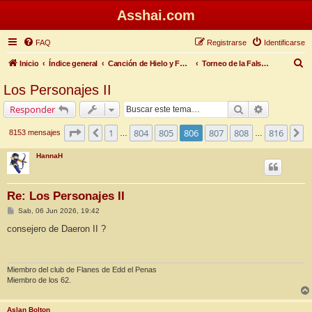
Asshai.com
FAQ
Registrarse
Identificarse
B
Inicio
Índice general
Canción de Hielo y Fuego
Torneo de la Falsa Primavera
u
Los Personajes II
s
Buscar
Búsqueda 
Responder
c
a
Página
806
de
816
1
804
805
806
807
808
816
Anterior
S
8153 mensajes
…
…
r
HannaH
Re: Los Personajes II
M
Sab, 06 Jun 2026, 19:42
e
n
consejero de Daeron II ?
s
a
j
e
Miembro del club de Flanes de Edd el Penas
Miembro de los 62.
Aslan Bolton