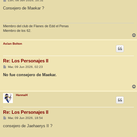
Lun, 08 Jun 2026, 16:52
e
n
Consejero de Maekar ?
s
a
j
e
Miembro del club de Flanes de Edd el Penas
Miembro de los 62.
Aslan Bolton
Re: Los Personajes II
M
Mar, 09 Jun 2026, 02:23
e
n
No fue consejero de Maekar.
s
a
j
e
HannaH
Re: Los Personajes II
M
Mar, 09 Jun 2026, 18:54
e
n
consejero de Jaehaerys II ?
s
a
j