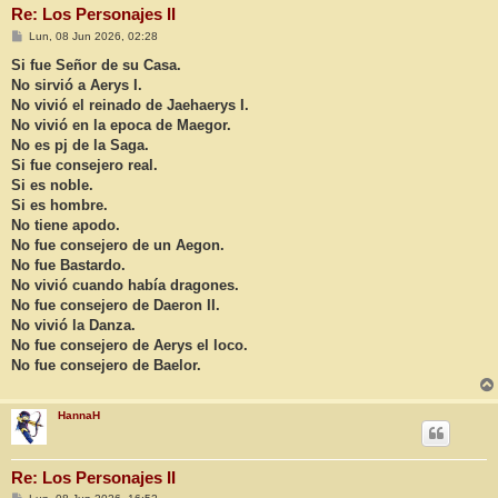
Re: Los Personajes II
M
Lun, 08 Jun 2026, 02:28
e
n
Si fue Señor de su Casa.
s
No sirvió a Aerys I.
a
j
No vivió el reinado de Jaehaerys I.
e
No vivió en la epoca de Maegor.
No es pj de la Saga.
Si fue consejero real.
Si es noble.
Si es hombre.
No tiene apodo.
No fue consejero de un Aegon.
No fue Bastardo.
No vivió cuando había dragones.
No fue consejero de Daeron II.
No vivió la Danza.
No fue consejero de Aerys el loco.
No fue consejero de Baelor.
HannaH
Re: Los Personajes II
M