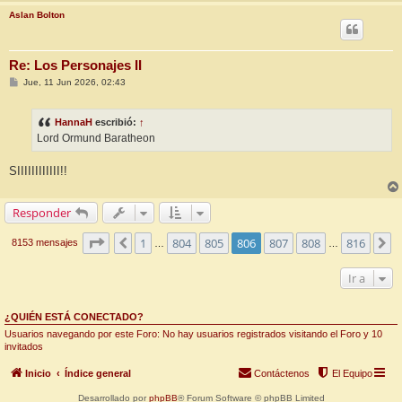
Aslan Bolton
Re: Los Personajes II
M
Jue, 11 Jun 2026, 02:43
e
n
s
HannaH
escribió:
↑
a
j
Lord Ormund Baratheon
e
SIIIIIIIIIIII!!
Responder
Página
806
de
816
1
804
805
806
807
808
816
Anterior
S
8153 mensajes
…
…
Ir a
¿QUIÉN ESTÁ CONECTADO?
Usuarios navegando por este Foro: No hay usuarios registrados visitando el Foro y 10
invitados
Inicio
Índice general
Contáctenos
El Equipo
Desarrollado por
phpBB
® Forum Software © phpBB Limited