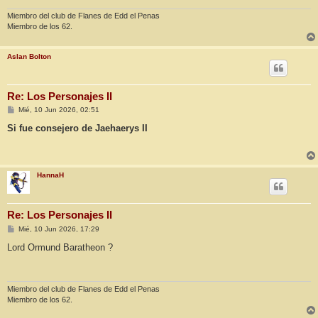
e
Miembro del club de Flanes de Edd el Penas
Miembro de los 62.
Aslan Bolton
Re: Los Personajes II
M
Mié, 10 Jun 2026, 02:51
e
n
Si fue consejero de Jaehaerys II
s
a
j
e
HannaH
Re: Los Personajes II
M
Mié, 10 Jun 2026, 17:29
e
n
Lord Ormund Baratheon ?
s
a
j
e
Miembro del club de Flanes de Edd el Penas
Miembro de los 62.