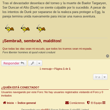
Tras el devastador desenlace del torneo y la muerte de Baelor Targaryen,
Ser Duncan el Alto (Dunk) se siente culpable por lo sucedido. A pesar de
los intentos de Dunk por separarse de la realeza para proteger a Egg, la
pareja termina unida nuevamente para iniciar una nueva aventura.
¡Sembrað, sembrað, malditos!
Que todas las olas sean mi escudo, que todos los truenos sean mi espada.
Fere libenter homines id quod volunt credunt
Responder
1 mensaje • Página
1
de
1
Ir a
¿QUIÉN ESTÁ CONECTADO?
Usuarios navegando por este Foro: No hay usuarios registrados visitando el Foro y 0
invitados
Inicio
Índice general
Contáctenos
El Equipo
Desarrollado por
phpBB
® Forum Software © phpBB Limited