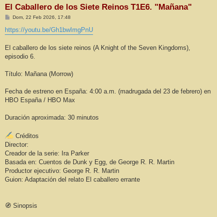
El Caballero de los Siete Reinos T1E6. "Mañana"
M
Dom, 22 Feb 2026, 17:48
e
n
https://youtu.be/Gh1bwImgPnU
s
a
j
El caballero de los siete reinos (A Knight of the Seven Kingdoms),
e
episodio 6.
Título: Mañana (Morrow)
Fecha de estreno en España: 4:00 a.m. (madrugada del 23 de febrero) en
HBO España / HBO Max
Duración aproximada: 30 minutos
Créditos
Director:
Creador de la serie: Ira Parker
Basada en: Cuentos de Dunk y Egg, de George R. R. Martin
Productor ejecutivo: George R. R. Martin
Guion: Adaptación del relato El caballero errante
🧭 Sinopsis