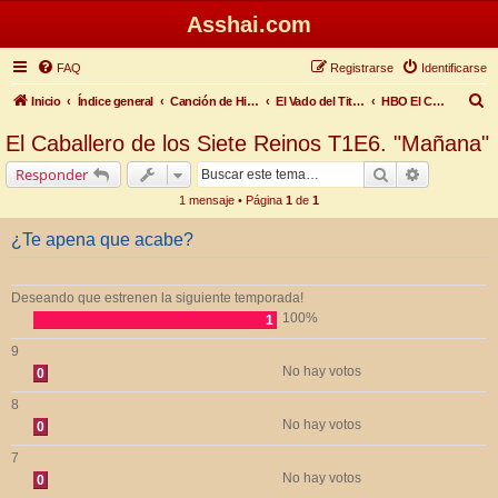
Asshai.com
FAQ
Registrarse
Identificarse
B
Inicio
Índice general
Canción de Hielo y Fuego
El Vado del Titiritero
HBO El Caballero de los Siete Reinos T1
u
El Caballero de los Siete Reinos T1E6. "Mañana"
s
Buscar
Búsqueda 
Responder
c
1 mensaje • Página
1
de
1
a
r
¿Te apena que acabe?
Deseando que estrenen la siguiente temporada!
100%
1
9
No hay votos
0
8
No hay votos
0
7
No hay votos
0