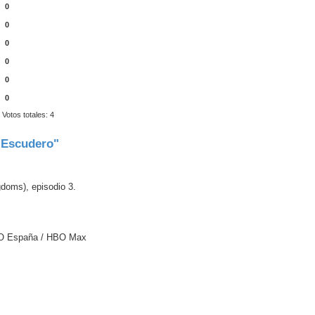
0
0
0
0
0
0
Votos totales:
4
l Escudero"
gdoms), episodio 3.
HBO España / HBO Max