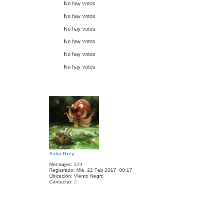
No hay votos
No hay votos
No hay votos
No hay votos
No hay votos
No hay votos
Asha Grey
Mensajes:
329
Registrado:
Mié, 22 Feb 2017, 00:17
Ubicación:
Viento Negro
C
Contactar:
o
n
t
a
c
t