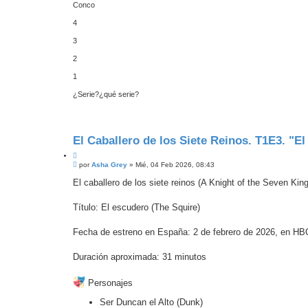
Conco
4
3
2
1
¿Serie?¿qué serie?
El Caballero de los Siete Reinos. T1E3. "E
C
M
i
por
Asha Grey
»
Mié, 04 Feb 2026, 08:43
e
t
n
El caballero de los siete reinos (A Knight of the Seven Kin
a
s
r
a
j
Título: El escudero (The Squire)
e
Fecha de estreno en España: 2 de febrero de 2026, en 
Duración aproximada: 31 minutos
Personajes
Ser Duncan el Alto (Dunk)