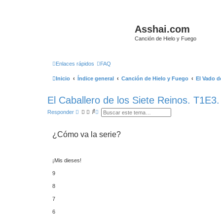
Asshai.com
Canción de Hielo y Fuego
Enlaces rápidos
FAQ
Inicio
Índice general
Canción de Hielo y Fuego
El Vado de
El Caballero de los Siete Reinos. T1E3.
B
B
Responder
u
ú
s
s
c
q
¿Cómo va la serie?
a
u
r
e
d
a
a
¡Mis dieses!
v
a
9
n
z
8
a
d
7
a
6