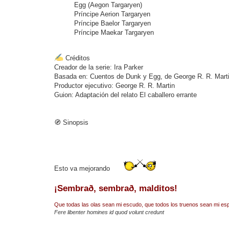
Egg (Aegon Targaryen)
Príncipe Aerion Targaryen
Príncipe Baelor Targaryen
Príncipe Maekar Targaryen
Créditos
Creador de la serie: Ira Parker
Basada en: Cuentos de Dunk y Egg, de George R. R. Mart
Productor ejecutivo: George R. R. Martin
Guion: Adaptación del relato El caballero errante
🧭 Sinopsis
Esto va mejorando
¡Sembrað, sembrað, malditos!
Que todas las olas sean mi escudo, que todos los truenos sean mi es
Fere libenter homines id quod volunt credunt