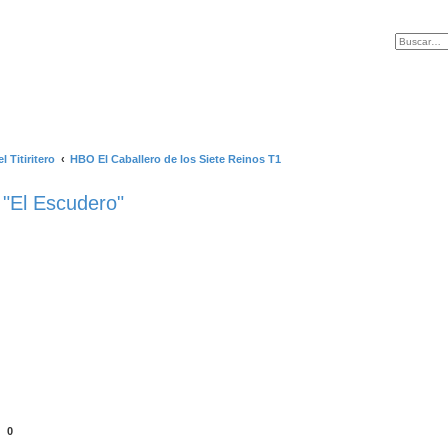
l Titiritero
HBO El Caballero de los Siete Reinos T1
 "El Escudero"
0