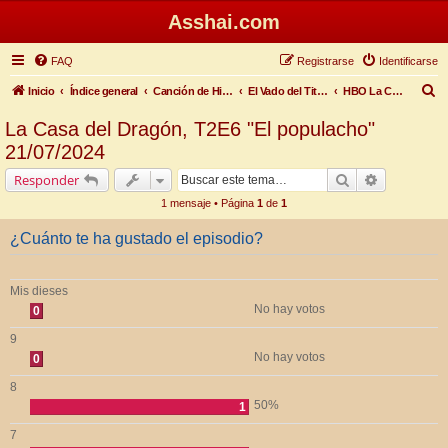
Asshai.com
FAQ
Registrarse
Identificarse
B
Inicio
Índice general
Canción de Hielo y Fuego
El Vado del Titiritero
HBO La Casa del Dragón Temporada 2
u
La Casa del Dragón, T2E6 "El populacho"
s
21/07/2024
c
Buscar
Búsqueda 
Responder
a
1 mensaje • Página
1
de
1
r
¿Cuánto te ha gustado el episodio?
Mis dieses
No hay votos
0
9
No hay votos
0
8
50%
1
7