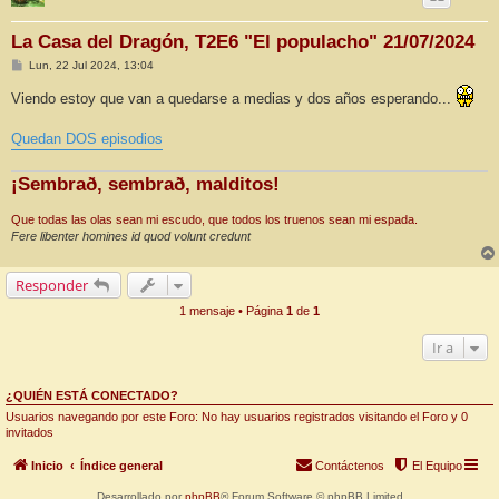
La Casa del Dragón, T2E6 "El populacho" 21/07/2024
M
Lun, 22 Jul 2024, 13:04
e
n
Viendo estoy que van a quedarse a medias y dos años esperando...
s
a
j
Quedan DOS episodios
e
¡Sembrað, sembrað, malditos!
Que todas las olas sean mi escudo, que todos los truenos sean mi espada.
Fere libenter homines id quod volunt credunt
Responder
1 mensaje • Página
1
de
1
Ir a
¿QUIÉN ESTÁ CONECTADO?
Usuarios navegando por este Foro: No hay usuarios registrados visitando el Foro y 0
invitados
Inicio
Índice general
Contáctenos
El Equipo
Desarrollado por
phpBB
® Forum Software © phpBB Limited