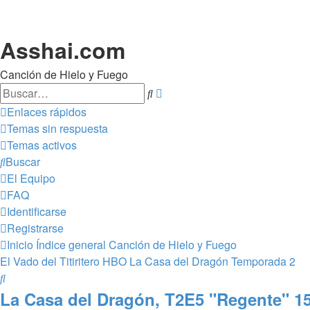
Asshai.com
Canción de Hielo y Fuego
Buscar
Búsqueda
avanzada
Enlaces rápidos
Temas sin respuesta
Temas activos
Buscar
El Equipo
FAQ
Identificarse
Registrarse
Inicio
Índice general
Canción de Hielo y Fuego
El Vado del Titiritero
HBO La Casa del Dragón Temporada 2
Buscar
La Casa del Dragón, T2E5 "Regente" 15