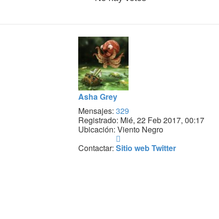
Asha Grey
Mensajes:
329
Registrado:
Mié, 22 Feb 2017, 00:17
Ubicación:
Viento Negro
Contactar
Asha
Contactar:
Sitio web
Twitter
Grey