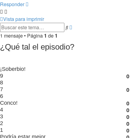
Responder
Vista para imprimir
Buscar
Búsqueda
avanzada
1 mensaje • Página
1
de
1
¿Qué tal el episodio?
¡Soberbio!
9
0
8
7
0
6
Conco!
0
4
0
3
0
2
0
1
0
Podría estar mejor...
0