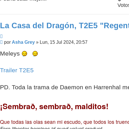
Voto
La Casa del Dragón, T2E5 "Regent
Citar
Mensaje
por
Asha Grey
»
Lun, 15 Jul 2024, 20:57
Meleys
Trailer T2E5
PD. Toda la trama de Daemon en Harrenhal m
¡Sembrað, sembrað, malditos!
Que todas las olas sean mi escudo, que todos los true
Fere libenter homines id quod volunt credunt