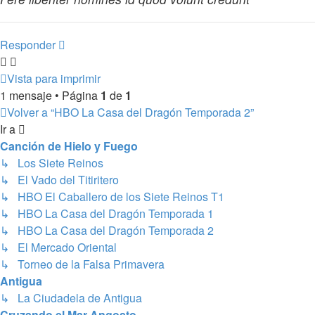
Responder
Vista para imprimir
1 mensaje • Página
1
de
1
Volver a “HBO La Casa del Dragón Temporada 2”
Ir a
Canción de Hielo y Fuego
↳ Los Siete Reinos
↳ El Vado del Titiritero
↳ HBO El Caballero de los Siete Reinos T1
↳ HBO La Casa del Dragón Temporada 1
↳ HBO La Casa del Dragón Temporada 2
↳ El Mercado Oriental
↳ Torneo de la Falsa Primavera
Antigua
↳ La Ciudadela de Antigua
Cruzando el Mar Angosto