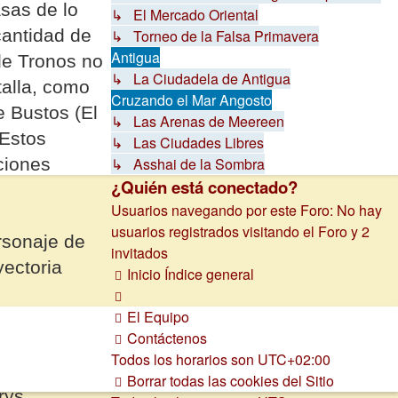
asas de lo
↳ El Mercado Oriental
cantidad de
↳ Torneo de la Falsa Primavera
Antigua
 de Tronos no
↳ La Ciudadela de Antigua
talla, como
Cruzando el Mar Angosto
e Bustos (El
↳ Las Arenas de Meereen
 Estos
↳ Las Ciudades Libres
↳ Asshai de la Sombra
aciones
¿Quién está conectado?
Usuarios navegando por este Foro: No hay
usuarios registrados visitando el Foro y 2
rsonaje de
invitados
yectoria
Inicio
Índice general
El Equipo
Contáctenos
Todos los horarios son
UTC+02:00
Borrar todas las cookies del Sitio
rys