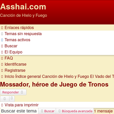
Asshai.com
Canción de Hielo y Fuego
Obviar
Enlaces rápidos
Temas sin respuesta
Temas activos
Buscar
El Equipo
FAQ
Identificarse
Registrarse
Inicio
Índice general
Canción de Hielo y Fuego
El Vado del Ti
Mossador, héroe de Juego de Tronos
Responder
Vista para imprimir
1 mensaje
Buscar
Búsqueda avanzada