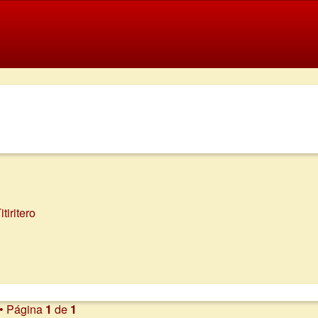
tiritero
 • Página
1
de
1