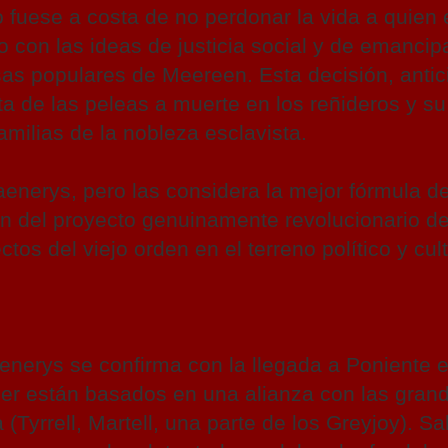
o fuese a costa de no perdonar la vida a quien
on las ideas de justicia social y de emancip
sas populares de Meereen. Esta decisión, antic
lta de las peleas a muerte en los reñideros y s
milias de la nobleza esclavista.
nerys, pero las considera la mejor fórmula d
n del proyecto genuinamente revolucionario d
os del viejo orden en el terreno político y cult
aenerys se confirma con la llegada a Poniente 
der están basados en una alianza con las gran
(Tyrrell, Martell, una parte de los Greyjoy). Sa