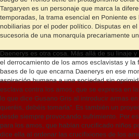
Targaryen es un personaje que marca la diferen
temporadas, la trama esencial en Poniente es 
nobiliarias por el poder político. Disputas en el
sucesoria de una monarquía precariamente uni
Daenerys es otra cosa. Más allá de su linaje 
el derrocamiento de los amos esclavistas y la 
bases de lo que encarna Daenerys en ese mome
aspiración humana a una sociedad sin oprimido
esclava contra los amos, que se expresa en l
lo que dice Gusano Gris al introducir armas en
queréis, debéis tomarla”. Es también un proyect
desde siempre provocando sufrimiento. Por es
para los amos, que habían crucificado niños poc
dice ella al ordenar las crucifixiones de los a