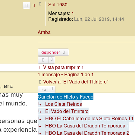
Sol 1980
Mensajes:
1
Registrado:
Lun, 22 Jul 2019, 14:44
Arriba
Responder
Vista para imprimir
1 mensaje • Página
1
de
1
Volver a “El Vado del Titiritero”
, era
Ir a
emas muy
Canción de Hielo y Fuego
 el mundo.
↳ Los Siete Reinos
↳ El Vado del Titiritero
↳ HBO El Caballero de los Siete Reinos T1
 personas que
↳ HBO La Casa del Dragón Temporada 1
a experiencia
↳ HBO La Casa del Dragón Temporada 2