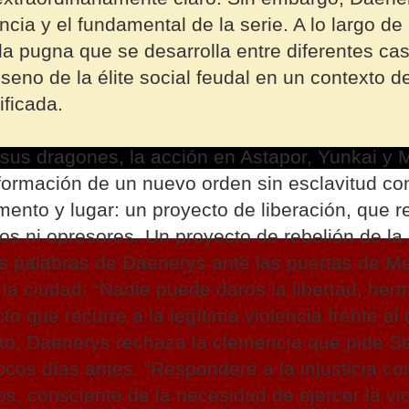
cia y el fundamental de la serie. A lo largo de
la pugna que se desarrolla entre diferentes ca
 seno de la élite social feudal en un contexto de
ficada.
y sus dragones, la acción en Astapor, Yunkai y
formación de un nuevo orden sin esclavitud con
nto y lugar: un proyecto de liberación, que r
s ni opresores. Un proyecto de rebelión de la
as palabras de Daenerys ante las puertas de M
 la ciudad: “Nadie puede daros la libertad, her
o que recurre a la legítima violencia frente al 
to, Daenerys rechaza la clemencia que pide Se
os días antes. “Responderé a la injusticia con 
mos, consciente de la necesidad de ejercer la vi