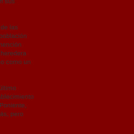
en sus
 de las
 población
 mención
 heredera
 no como un
último
ablecimiento
Poniente,
ás, pero