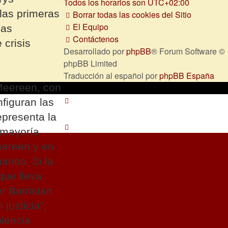
Todos los horarios son
UTC+02:00
 las primeras
Borrar todas las cookies del Sitio
El Equipo
sas
Contáctenos
 crisis
Desarrollado por
phpBB
® Forum Software ©
phpBB Limited
Traducción al español por
phpBB España
 Meereen, con
figuran las
epresenta la
 mayoría
eereen y en
manos. Si la
que lleva
r Barristan
justicia”,
olencia