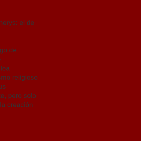
nerys: el de
ego de
e
elea
smo religioso
us
e, pero solo
la creación