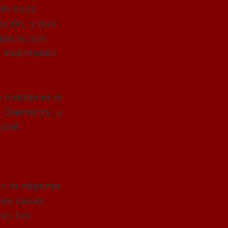
 en esos
ación, y que
ipa la que
u matrimonio
e mantener el
e Daenerys, y
ural.
en la séptima
des casas
lvo los