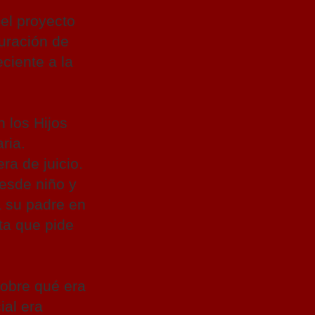
el proyecto
auración de
ciente a la
 los Hijos
ria.
a de juicio.
esde niño y
a su padre en
ta que pide
sobre qué era
ial era