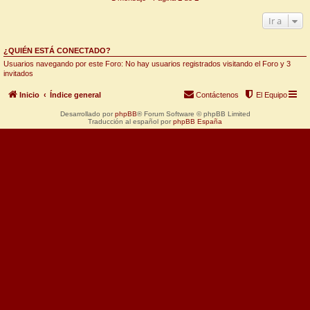
Ir a
¿QUIÉN ESTÁ CONECTADO?
Usuarios navegando por este Foro: No hay usuarios registrados visitando el Foro y 3
invitados
Inicio
Índice general
Contáctenos
El Equipo
Desarrollado por
phpBB
® Forum Software © phpBB Limited
Traducción al español por
phpBB España