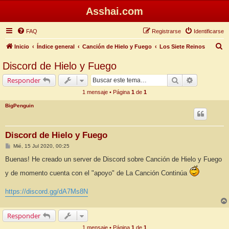
Asshai.com
FAQ
Registrarse
Identificarse
B
Inicio
Índice general
Canción de Hielo y Fuego
Los Siete Reinos
u
Discord de Hielo y Fuego
s
Buscar
Búsqueda 
Responder
c
1 mensaje • Página
1
de
1
a
BigPenguin
r
Discord de Hielo y Fuego
M
Mié, 15 Jul 2020, 00:25
e
n
Buenas! He creado un server de Discord sobre Canción de Hielo y Fuego
s
a
y de momento cuenta con el "apoyo" de La Canción Continúa
j
e
https://discord.gg/dA7Ms8N
Responder
1 mensaje • Página
1
de
1