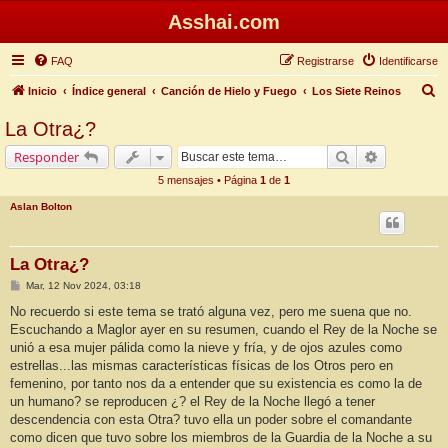
Asshai.com
FAQ
Registrarse
Identificarse
B
Inicio
Índice general
Canción de Hielo y Fuego
Los Siete Reinos
u
La Otra¿?
s
Buscar
Búsqueda 
Responder
c
5 mensajes • Página
1
de
1
a
Aslan Bolton
r
La Otra¿?
M
Mar, 12 Nov 2024, 03:18
e
n
No recuerdo si este tema se trató alguna vez, pero me suena que no.
s
Escuchando a Maglor ayer en su resumen, cuando el Rey de la Noche se
a
j
unió a esa mujer pálida como la nieve y fría, y de ojos azules como
e
estrellas...las mismas características físicas de los Otros pero en
femenino, por tanto nos da a entender que su existencia es como la de
un humano? se reproducen ¿? el Rey de la Noche llegó a tener
descendencia con esta Otra? tuvo ella un poder sobre el comandante
como dicen que tuvo sobre los miembros de la Guardia de la Noche a su