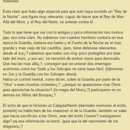
maestres.
a
j
e
Esta claro que hubo algo especial para que solo haya existido un "Rey de
la Noche", una figura muy relevante, capaz de hacer que el Rey de Mas
Allá del Muro, y el Rey del Norte, se unieran contra él.
Todo lo que tiene que ver con lo antiguo y poca información nos motiva
jaja, eso esta claro. No sabemos con cuantos hombres contaría en esa
época la Guardia, todavía era fuerte y el Fuerte de la Noche es el mas
grande y mas viejo de los castillos. pero, tiene defensas relevantes
desde el sur¿? sabemos que todos son muy poco protegidos por este
lado del muro, y aun así, se necesitó de ambos reyes para derrocarlo.
Que hacían mas allá¿?, conseguir que se unieran dos enemigos
acérrimos como los Stark y los Salvajes no seria tarea fácil, (fijémonos
en Jon y la Guardia con los Salvajes ahora).
Había un control mental, como dicen, sobre la Guardia por parte de la
"Otra" o eran muertos vivientes¿?, ¿porque no aparecieron mas Otros
para aprovechar la situación? (la magia del Muro¿?) participaron en su
derrota los Niños del Bosque¿?
El echo de que le hicieran un Caligula/Nerón (damnatio memorae al estilo
ponienti) no habla bien de los maestres ni de la Guardia. también se sabe
que hacia sacrificios a los Otros, eran del estilo Craster? consiguieron
algo? pq esa información se borró, igual que la del nacimiento de los
dragones¿?.