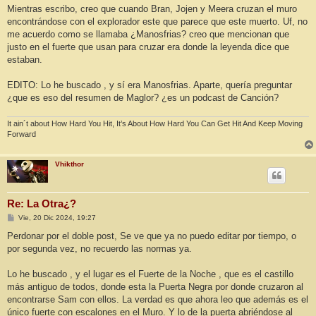
Mientras escribo, creo que cuando Bran, Jojen y Meera cruzan el muro
encontrándose con el explorador este que parece que este muerto. Uf, no
me acuerdo como se llamaba ¿Manosfrias? creo que mencionan que
justo en el fuerte que usan para cruzar era donde la leyenda dice que
estaban.
EDITO: Lo he buscado , y sí era Manosfrias. Aparte, quería preguntar
¿que es eso del resumen de Maglor? ¿es un podcast de Canción?
It ain´t about How Hard You Hit, It’s About How Hard You Can Get Hit And Keep Moving
Forward
Vhikthor
Re: La Otra¿?
M
Vie, 20 Dic 2024, 19:27
e
n
Perdonar por el doble post, Se ve que ya no puedo editar por tiempo, o
s
por segunda vez, no recuerdo las normas ya.
a
j
e
Lo he buscado , y el lugar es el Fuerte de la Noche , que es el castillo
más antiguo de todos, donde esta la Puerta Negra por donde cruzaron al
encontrarse Sam con ellos. La verdad es que ahora leo que además es el
único fuerte con escalones en el Muro. Y lo de la puerta abriéndose al