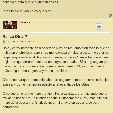
servicio? (para que le siguieran fieles)
Pues lo dicho, los Otros que sino.
Vhikthor
Re: La Otra¿?
M
Vie, 20 Dic 2024, 19:11
e
n
Hola , estoy bastante desconectado y ya no recuerdo bien todo lo que se
s
hablo en el otro foro; pero sí se mencionaba en alguna parte, no se si por
a
j
la gente que esta en Antigua o por Luwin, o quizás Sam o Aemon en sus
e
registros, que se creía que era una leyenda creada . Sí estoy seguro que
hacían la mención que era el comandante numero 13, así que cuanto
más antiguo ,más leyenda y menos realidad.
Creo recordar que se mencionaba que seguramente era una reina de ojos
azules, y con el tiempo se adapto a la leyenda de los Otros.
Creo que en el primer libro , la vieja Nana asusta a Bran diciendo que el
rey de la noche era un Brandon Stark. Curiosamente el rey mas alla del
muro de la epoca y el Stark de invernalia tuvieron que aliarse para
derrotarlos.