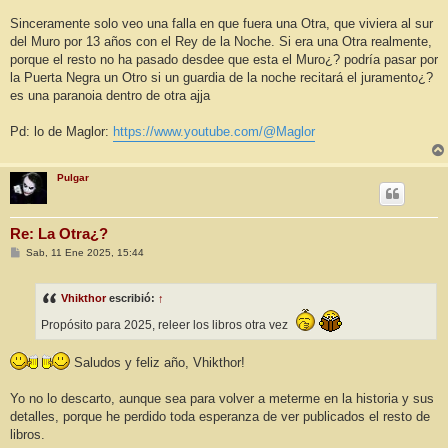
Sinceramente solo veo una falla en que fuera una Otra, que viviera al sur
del Muro por 13 años con el Rey de la Noche. Si era una Otra realmente,
porque el resto no ha pasado desdee que esta el Muro¿? podría pasar por
la Puerta Negra un Otro si un guardia de la noche recitará el juramento¿?
es una paranoia dentro de otra ajja
Pd: lo de Maglor:
https://www.youtube.com/@Maglor
Pulgar
Re: La Otra¿?
M
Sab, 11 Ene 2025, 15:44
e
n
s
Vhikthor
escribió:
↑
a
j
Propósito para 2025, releer los libros otra vez
e
Saludos y feliz año, Vhikthor!
Yo no lo descarto, aunque sea para volver a meterme en la historia y sus
detalles, porque he perdido toda esperanza de ver publicados el resto de
libros.