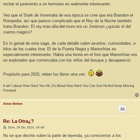
recitar el juramento a un hermano es realmente interesante.
Veo que el Stark de Invernalia de esa época se cree que era Brandon el
Rompedor, así que parece complicado que el Rey de la Noche también
fuera Brandon. El rey-mas-alla-del-muro era un Joramun ¿quizás el del
cuerno mágico?
Es lo genial de esta saga, de cada detalle salen asuntos, curiosidades, e
hilos de los cuales tirar. El de la Puerta Negra y Manosfrias es
especialmente interesante. Había una teoria en el foro que Manosfrias era
un explorador que comerciaba con los niños del bosque y desapareció.
Propósito para 2025, releer los libros otra vez
It ain´t about How Hard You Hit, It’s About How Hard You Can Get Hit And Keep Moving
Forward
Aslan Bolton
Re: La Otra¿?
M
Dom, 29 Dic 2024, 04:48
e
n
No se que decirte sobre la parte de leyenda, ya conocemos a los
s