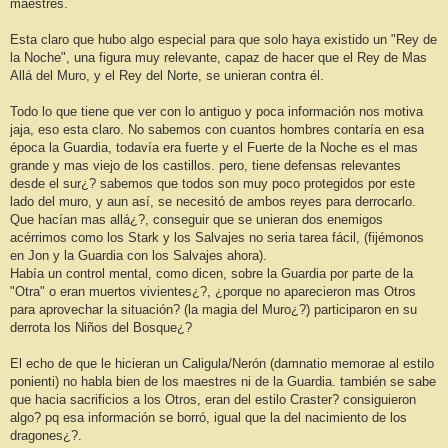
maestres.
a
j
e
Esta claro que hubo algo especial para que solo haya existido un "Rey de
la Noche", una figura muy relevante, capaz de hacer que el Rey de Mas
Allá del Muro, y el Rey del Norte, se unieran contra él.
Todo lo que tiene que ver con lo antiguo y poca información nos motiva
jaja, eso esta claro. No sabemos con cuantos hombres contaría en esa
época la Guardia, todavía era fuerte y el Fuerte de la Noche es el mas
grande y mas viejo de los castillos. pero, tiene defensas relevantes
desde el sur¿? sabemos que todos son muy poco protegidos por este
lado del muro, y aun así, se necesitó de ambos reyes para derrocarlo.
Que hacían mas allá¿?, conseguir que se unieran dos enemigos
acérrimos como los Stark y los Salvajes no seria tarea fácil, (fijémonos
en Jon y la Guardia con los Salvajes ahora).
Había un control mental, como dicen, sobre la Guardia por parte de la
"Otra" o eran muertos vivientes¿?, ¿porque no aparecieron mas Otros
para aprovechar la situación? (la magia del Muro¿?) participaron en su
derrota los Niños del Bosque¿?
El echo de que le hicieran un Caligula/Nerón (damnatio memorae al estilo
ponienti) no habla bien de los maestres ni de la Guardia. también se sabe
que hacia sacrificios a los Otros, eran del estilo Craster? consiguieron
algo? pq esa información se borró, igual que la del nacimiento de los
dragones¿?.