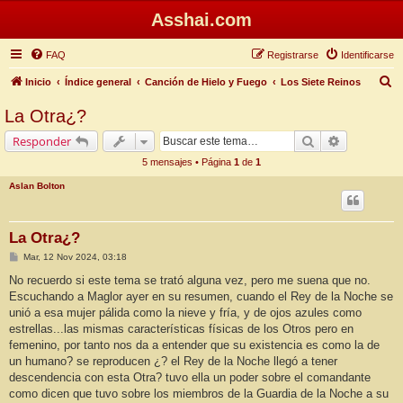
Asshai.com
FAQ
Registrarse
Identificarse
B
Inicio
Índice general
Canción de Hielo y Fuego
Los Siete Reinos
u
La Otra¿?
s
Buscar
Búsqueda 
Responder
c
5 mensajes • Página
1
de
1
a
Aslan Bolton
r
La Otra¿?
M
Mar, 12 Nov 2024, 03:18
e
n
No recuerdo si este tema se trató alguna vez, pero me suena que no.
s
Escuchando a Maglor ayer en su resumen, cuando el Rey de la Noche se
a
j
unió a esa mujer pálida como la nieve y fría, y de ojos azules como
e
estrellas...las mismas características físicas de los Otros pero en
femenino, por tanto nos da a entender que su existencia es como la de
un humano? se reproducen ¿? el Rey de la Noche llegó a tener
descendencia con esta Otra? tuvo ella un poder sobre el comandante
como dicen que tuvo sobre los miembros de la Guardia de la Noche a su