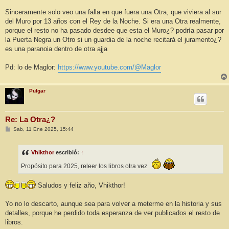
Sinceramente solo veo una falla en que fuera una Otra, que viviera al sur
del Muro por 13 años con el Rey de la Noche. Si era una Otra realmente,
porque el resto no ha pasado desdee que esta el Muro¿? podría pasar por
la Puerta Negra un Otro si un guardia de la noche recitará el juramento¿?
es una paranoia dentro de otra ajja
Pd: lo de Maglor:
https://www.youtube.com/@Maglor
Pulgar
Re: La Otra¿?
M
Sab, 11 Ene 2025, 15:44
e
n
s
Vhikthor
escribió:
↑
a
j
Propósito para 2025, releer los libros otra vez
e
Saludos y feliz año, Vhikthor!
Yo no lo descarto, aunque sea para volver a meterme en la historia y sus
detalles, porque he perdido toda esperanza de ver publicados el resto de
libros.