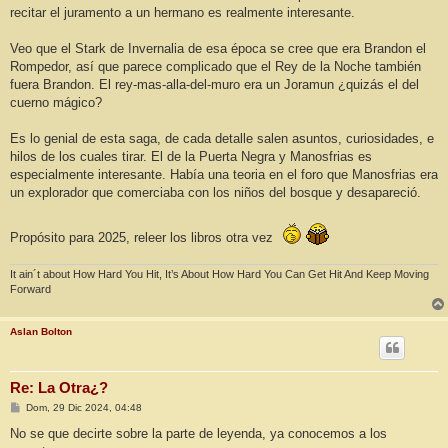
recitar el juramento a un hermano es realmente interesante.
Veo que el Stark de Invernalia de esa época se cree que era Brandon el
Rompedor, así que parece complicado que el Rey de la Noche también
fuera Brandon. El rey-mas-alla-del-muro era un Joramun ¿quizás el del
cuerno mágico?
Es lo genial de esta saga, de cada detalle salen asuntos, curiosidades, e
hilos de los cuales tirar. El de la Puerta Negra y Manosfrias es
especialmente interesante. Había una teoria en el foro que Manosfrias era
un explorador que comerciaba con los niños del bosque y desapareció.
Propósito para 2025, releer los libros otra vez
It ain´t about How Hard You Hit, It’s About How Hard You Can Get Hit And Keep Moving
Forward
Aslan Bolton
Re: La Otra¿?
M
Dom, 29 Dic 2024, 04:48
e
n
No se que decirte sobre la parte de leyenda, ya conocemos a los
s