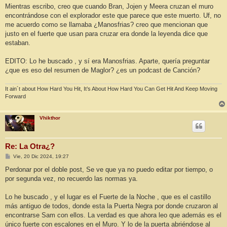
Mientras escribo, creo que cuando Bran, Jojen y Meera cruzan el muro
encontrándose con el explorador este que parece que este muerto. Uf, no
me acuerdo como se llamaba ¿Manosfrias? creo que mencionan que
justo en el fuerte que usan para cruzar era donde la leyenda dice que
estaban.
EDITO: Lo he buscado , y sí era Manosfrias. Aparte, quería preguntar
¿que es eso del resumen de Maglor? ¿es un podcast de Canción?
It ain´t about How Hard You Hit, It’s About How Hard You Can Get Hit And Keep Moving
Forward
Vhikthor
Re: La Otra¿?
M
Vie, 20 Dic 2024, 19:27
e
n
Perdonar por el doble post, Se ve que ya no puedo editar por tiempo, o
s
por segunda vez, no recuerdo las normas ya.
a
j
e
Lo he buscado , y el lugar es el Fuerte de la Noche , que es el castillo
más antiguo de todos, donde esta la Puerta Negra por donde cruzaron al
encontrarse Sam con ellos. La verdad es que ahora leo que además es el
único fuerte con escalones en el Muro. Y lo de la puerta abriéndose al