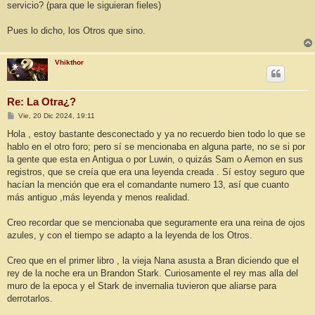
servicio? (para que le siguieran fieles)
Pues lo dicho, los Otros que sino.
Vhikthor
Re: La Otra¿?
M
Vie, 20 Dic 2024, 19:11
e
n
Hola , estoy bastante desconectado y ya no recuerdo bien todo lo que se
s
hablo en el otro foro; pero sí se mencionaba en alguna parte, no se si por
a
j
la gente que esta en Antigua o por Luwin, o quizás Sam o Aemon en sus
e
registros, que se creía que era una leyenda creada . Sí estoy seguro que
hacían la mención que era el comandante numero 13, así que cuanto
más antiguo ,más leyenda y menos realidad.
Creo recordar que se mencionaba que seguramente era una reina de ojos
azules, y con el tiempo se adapto a la leyenda de los Otros.
Creo que en el primer libro , la vieja Nana asusta a Bran diciendo que el
rey de la noche era un Brandon Stark. Curiosamente el rey mas alla del
muro de la epoca y el Stark de invernalia tuvieron que aliarse para
derrotarlos.