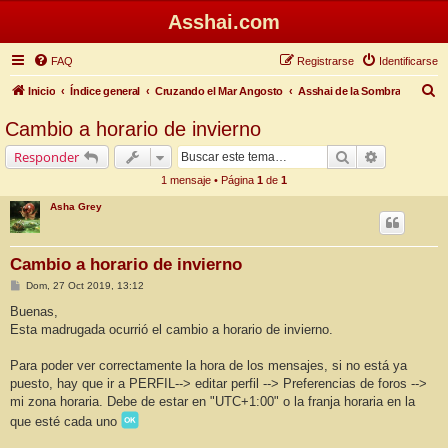
Asshai.com
FAQ
Registrarse
Identificarse
B
Inicio
Índice general
Cruzando el Mar Angosto
Asshai de la Sombra
u
Cambio a horario de invierno
s
Buscar
Búsqueda 
Responder
c
1 mensaje • Página
1
de
1
a
Asha Grey
r
Cambio a horario de invierno
M
Dom, 27 Oct 2019, 13:12
e
n
Buenas,
s
Esta madrugada ocurrió el cambio a horario de invierno.
a
j
e
Para poder ver correctamente la hora de los mensajes, si no está ya
puesto, hay que ir a PERFIL--> editar perfil --> Preferencias de foros -->
mi zona horaria. Debe de estar en "UTC+1:00" o la franja horaria en la
que esté cada uno