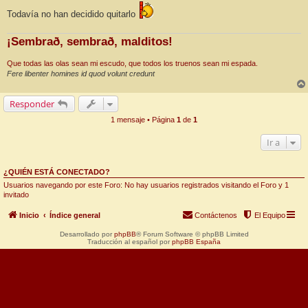
Todavía no han decidido quitarlo
¡Sembrað, sembrað, malditos!
Que todas las olas sean mi escudo, que todos los truenos sean mi espada.
Fere libenter homines id quod volunt credunt
Responder
1 mensaje • Página
1
de
1
Ir a
¿QUIÉN ESTÁ CONECTADO?
Usuarios navegando por este Foro: No hay usuarios registrados visitando el Foro y 1
invitado
Inicio
Índice general
Contáctenos
El Equipo
Desarrollado por
phpBB
® Forum Software © phpBB Limited
Traducción al español por
phpBB España