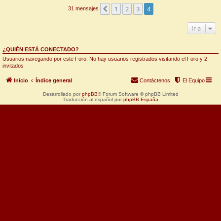
1
2
3
4
Anterior
31 mensajes
Ir a
¿QUIÉN ESTÁ CONECTADO?
Usuarios navegando por este Foro: No hay usuarios registrados visitando el Foro y 2
invitados
Inicio
Índice general
Contáctenos
El Equipo
Desarrollado por
phpBB
® Forum Software © phpBB Limited
Traducción al español por
phpBB España