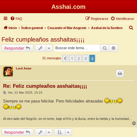
Asshai.com
FAQ
Registrarse
Identificarse
B
Inicio
Índice general
Cruzando el Mar Angosto
Asshai de la Sombra
u
Feliz cumpleaños asshaitas¡¡¡¡
s
Buscar
Búsqueda 
Responder
c
a
1
2
3
4
Anterior
31 mensajes
r
Lord Astur
Re: Feliz cumpleaños asshaitas¡¡¡¡
M
Vie, 21 Mar 2025, 15:15
e
n
Siempre se me pasa felicitar. Pero felicidades atrasadas
s
a
j
e
Al otro lado del Negrón, en el norte, bajo el frío y la lluvia, entre la niebla y la humedad...
Responder