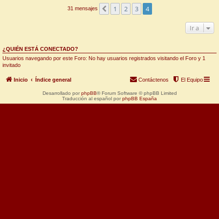
1
2
3
4
Anterior
31 mensajes
Ir a
¿QUIÉN ESTÁ CONECTADO?
Usuarios navegando por este Foro: No hay usuarios registrados visitando el Foro y 1
invitado
Inicio
Índice general
Contáctenos
El Equipo
Desarrollado por
phpBB
® Forum Software © phpBB Limited
Traducción al español por
phpBB España