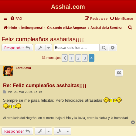
Asshai.com
FAQ
Registrarse
Identificarse
B
Inicio
Índice general
Cruzando el Mar Angosto
Asshai de la Sombra
u
Feliz cumpleaños asshaitas¡¡¡¡
s
Buscar
Búsqueda 
Responder
c
a
1
2
3
4
Anterior
31 mensajes
r
Lord Astur
Re: Feliz cumpleaños asshaitas¡¡¡¡
M
Vie, 21 Mar 2025, 15:15
e
n
Siempre se me pasa felicitar. Pero felicidades atrasadas
s
a
j
e
Al otro lado del Negrón, en el norte, bajo el frío y la lluvia, entre la niebla y la humedad...
Responder