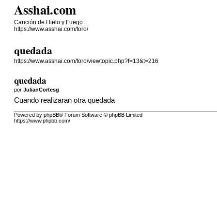
Asshai.com
Canción de Hielo y Fuego
https://www.asshai.com/foro/
quedada
https://www.asshai.com/foro/viewtopic.php?f=13&t=216
quedada
por
JulianCortesg
Cuando realizaran otra quedada
Powered by phpBB® Forum Software © phpBB Limited
https://www.phpbb.com/