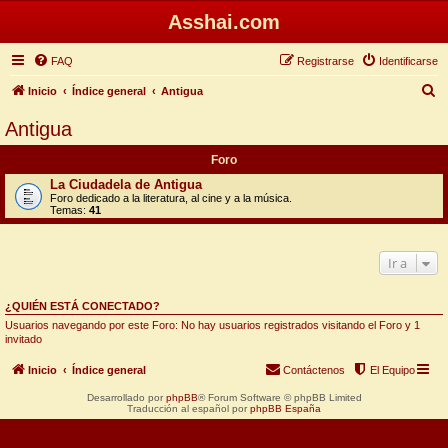
Asshai.com
FAQ
Registrarse
Identificarse
B
Inicio
Índice general
Antigua
u
Antigua
s
Foro
c
La Ciudadela de Antigua
a
Foro dedicado a la literatura, al cine y a la música.
Temas:
41
r
Ir a
¿QUIÉN ESTÁ CONECTADO?
Usuarios navegando por este Foro: No hay usuarios registrados visitando el Foro y 1
invitado
Inicio
Índice general
Contáctenos
El Equipo
Desarrollado por
phpBB
® Forum Software © phpBB Limited
Traducción al español por
phpBB España