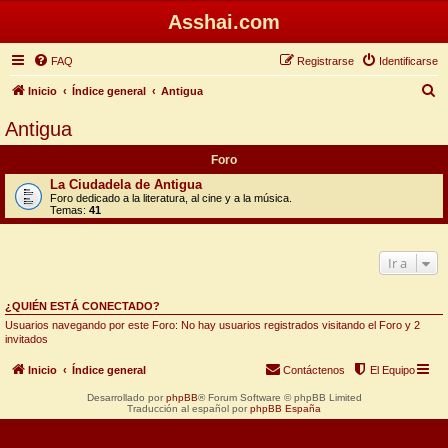
Asshai.com
FAQ
Registrarse
Identificarse
B
Inicio
Índice general
Antigua
u
Antigua
s
Foro
c
La Ciudadela de Antigua
a
Foro dedicado a la literatura, al cine y a la música.
Temas:
41
r
Ir a
¿QUIÉN ESTÁ CONECTADO?
Usuarios navegando por este Foro: No hay usuarios registrados visitando el Foro y 2
invitados
Inicio
Índice general
Contáctenos
El Equipo
Desarrollado por
phpBB
® Forum Software © phpBB Limited
Traducción al español por
phpBB España