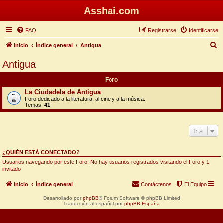
Asshai.com
FAQ
Registrarse
Identificarse
B
Inicio
Índice general
Antigua
u
Antigua
s
Foro
c
La Ciudadela de Antigua
a
Foro dedicado a la literatura, al cine y a la música.
Temas:
41
r
Ir a
¿QUIÉN ESTÁ CONECTADO?
Usuarios navegando por este Foro: No hay usuarios registrados visitando el Foro y 1
invitado
Inicio
Índice general
Contáctenos
El Equipo
Desarrollado por
phpBB
® Forum Software © phpBB Limited
Traducción al español por
phpBB España