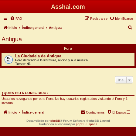
Asshai.com
FAQ
Registrarse
Identificarse
B
Inicio
Índice general
Antigua
u
Antigua
s
Foro
c
La Ciudadela de Antigua
a
Foro dedicado a la literatura, al cine y a la música.
Temas:
41
r
Ir a
¿QUIÉN ESTÁ CONECTADO?
Usuarios navegando por este Foro: No hay usuarios registrados visitando el Foro y 1
invitado
Inicio
Índice general
Contáctenos
El Equipo
Desarrollado por
phpBB
® Forum Software © phpBB Limited
Traducción al español por
phpBB España