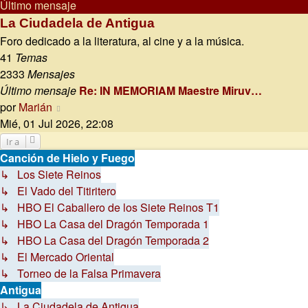
Último mensaje
La Ciudadela de Antigua
Foro dedicado a la literatura, al cine y a la música.
41
Temas
2333
Mensajes
Último mensaje
Re: IN MEMORIAM Maestre Miruv…
Ver
por
Marián
último
Mié, 01 Jul 2026, 22:08
mensaje
Ir a
Canción de Hielo y Fuego
↳ Los Siete Reinos
↳ El Vado del Titiritero
↳ HBO El Caballero de los Siete Reinos T1
↳ HBO La Casa del Dragón Temporada 1
↳ HBO La Casa del Dragón Temporada 2
↳ El Mercado Oriental
↳ Torneo de la Falsa Primavera
Antigua
↳ La Ciudadela de Antigua