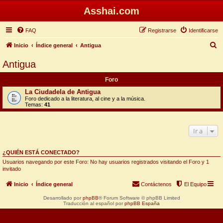
Asshai.com
FAQ
Registrarse
Identificarse
B
Inicio
Índice general
Antigua
u
Antigua
s
Foro
c
La Ciudadela de Antigua
a
Foro dedicado a la literatura, al cine y a la música.
Temas:
41
r
Ir a
¿QUIÉN ESTÁ CONECTADO?
Usuarios navegando por este Foro: No hay usuarios registrados visitando el Foro y 1
invitado
Inicio
Índice general
Contáctenos
El Equipo
Desarrollado por
phpBB
® Forum Software © phpBB Limited
Traducción al español por
phpBB España