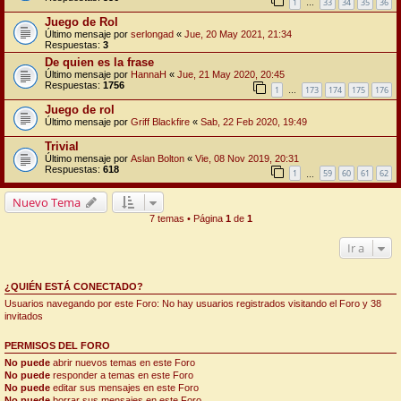
1
33
34
35
36
…
Juego de Rol
Último mensaje por
serlongad
«
Jue, 20 May 2021, 21:34
Respuestas:
3
De quien es la frase
Último mensaje por
HannaH
«
Jue, 21 May 2020, 20:45
Respuestas:
1756
1
173
174
175
176
…
Juego de rol
Último mensaje por
Griff Blackfire
«
Sab, 22 Feb 2020, 19:49
Trivial
Último mensaje por
Aslan Bolton
«
Vie, 08 Nov 2019, 20:31
Respuestas:
618
1
59
60
61
62
…
Nuevo Tema
7 temas • Página
1
de
1
Ir a
¿QUIÉN ESTÁ CONECTADO?
Usuarios navegando por este Foro: No hay usuarios registrados visitando el Foro y 38
invitados
PERMISOS DEL FORO
No puede
abrir nuevos temas en este Foro
No puede
responder a temas en este Foro
No puede
editar sus mensajes en este Foro
No puede
borrar sus mensajes en este Foro