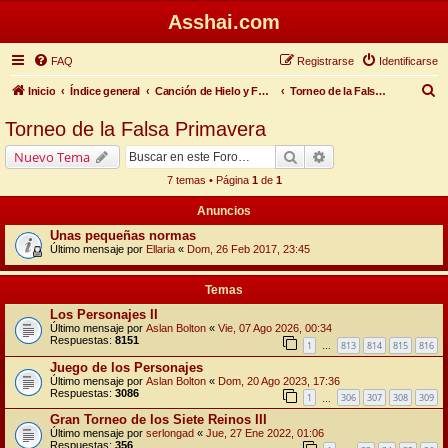
Asshai.com
FAQ
Registrarse
Identificarse
B
Inicio
Índice general
Canción de Hielo y Fuego
Torneo de la Falsa Primavera
u
Torneo de la Falsa Primavera
s
Buscar
Búsqueda avanzada
Nuevo Tema
c
7 temas • Página
1
de
1
a
Anuncios
r
Unas pequeñas normas
Último mensaje por
Ellaria
«
Dom, 26 Feb 2017, 23:45
Temas
Los Personajes II
Último mensaje por
Aslan Bolton
«
Vie, 07 Ago 2026, 00:34
Respuestas:
8151
1
813
814
815
816
…
Juego de los Personajes
Último mensaje por
Aslan Bolton
«
Dom, 20 Ago 2023, 17:36
Respuestas:
3086
1
306
307
308
309
…
Gran Torneo de los Siete Reinos III
Último mensaje por
serlongad
«
Jue, 27 Ene 2022, 01:06
Respuestas:
356