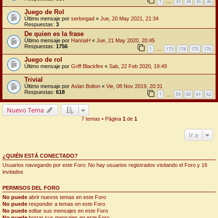
1
33
34
35
36
…
Juego de Rol
Último mensaje por
serlongad
«
Jue, 20 May 2021, 21:34
Respuestas:
3
De quien es la frase
Último mensaje por
HannaH
«
Jue, 21 May 2020, 20:45
Respuestas:
1756
1
173
174
175
176
…
Juego de rol
Último mensaje por
Griff Blackfire
«
Sab, 22 Feb 2020, 19:49
Trivial
Último mensaje por
Aslan Bolton
«
Vie, 08 Nov 2019, 20:31
Respuestas:
618
1
59
60
61
62
…
Nuevo Tema
7 temas • Página
1
de
1
Ir a
¿QUIÉN ESTÁ CONECTADO?
Usuarios navegando por este Foro: No hay usuarios registrados visitando el Foro y 16
invitados
PERMISOS DEL FORO
No puede
abrir nuevos temas en este Foro
No puede
responder a temas en este Foro
No puede
editar sus mensajes en este Foro
No puede
borrar sus mensajes en este Foro