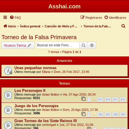
Asshai.com
FAQ
Registrarse
Identificarse
B
Inicio
Índice general
Canción de Hielo y Fuego
Torneo de la Falsa Primavera
u
Torneo de la Falsa Primavera
s
Buscar
Búsqueda avanzada
Nuevo Tema
c
7 temas • Página
1
de
1
a
Anuncios
r
Unas pequeñas normas
Último mensaje por
Ellaria
«
Dom, 26 Feb 2017, 23:45
Temas
Los Personajes II
Último mensaje por
Aslan Bolton
«
Vie, 07 Ago 2026, 00:34
Respuestas:
8151
1
813
814
815
816
…
Juego de los Personajes
Último mensaje por
Aslan Bolton
«
Dom, 20 Ago 2023, 17:36
Respuestas:
3086
1
306
307
308
309
…
Gran Torneo de los Siete Reinos III
Último mensaje por
serlongad
«
Jue, 27 Ene 2022, 01:06
Respuestas:
356