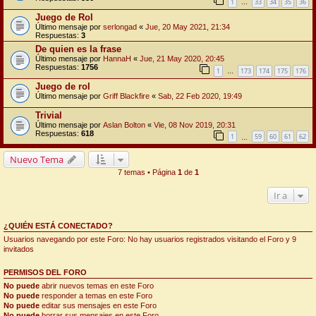
1
33
34
35
36
…
Juego de Rol
Último mensaje por
serlongad
«
Jue, 20 May 2021, 21:34
Respuestas:
3
De quien es la frase
Último mensaje por
HannaH
«
Jue, 21 May 2020, 20:45
Respuestas:
1756
1
173
174
175
176
…
Juego de rol
Último mensaje por
Griff Blackfire
«
Sab, 22 Feb 2020, 19:49
Trivial
Último mensaje por
Aslan Bolton
«
Vie, 08 Nov 2019, 20:31
Respuestas:
618
1
59
60
61
62
…
Nuevo Tema
7 temas • Página
1
de
1
Ir a
¿QUIÉN ESTÁ CONECTADO?
Usuarios navegando por este Foro: No hay usuarios registrados visitando el Foro y 9
invitados
PERMISOS DEL FORO
No puede
abrir nuevos temas en este Foro
No puede
responder a temas en este Foro
No puede
editar sus mensajes en este Foro
No puede
borrar sus mensajes en este Foro