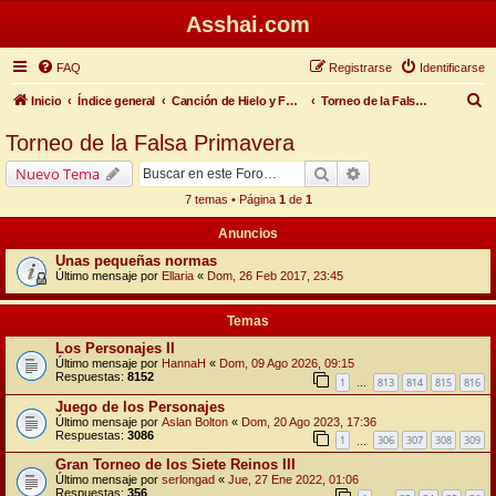
Asshai.com
FAQ
Registrarse
Identificarse
B
Inicio
Índice general
Canción de Hielo y Fuego
Torneo de la Falsa Primavera
u
Torneo de la Falsa Primavera
s
Buscar
Búsqueda avanzada
Nuevo Tema
c
7 temas • Página
1
de
1
a
Anuncios
r
Unas pequeñas normas
Último mensaje por
Ellaria
«
Dom, 26 Feb 2017, 23:45
Temas
Los Personajes II
Último mensaje por
HannaH
«
Dom, 09 Ago 2026, 09:15
Respuestas:
8152
1
813
814
815
816
…
Juego de los Personajes
Último mensaje por
Aslan Bolton
«
Dom, 20 Ago 2023, 17:36
Respuestas:
3086
1
306
307
308
309
…
Gran Torneo de los Siete Reinos III
Último mensaje por
serlongad
«
Jue, 27 Ene 2022, 01:06
Respuestas:
356