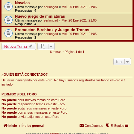
Novelas
Último mensaje por
serlongad
«
Mié, 20 Ene 2021, 21:06
Respuestas:
4
Nuevo juego de miniaturas
Último mensaje por
serlongad
«
Mié, 20 Ene 2021, 21:05
Respuestas:
4
Promoción Birchbox y Juego de Tronos
Último mensaje por
serlongad
«
Mié, 20 Ene 2021, 21:05
Respuestas:
1
Nuevo Tema
6 temas • Página
1
de
1
Ir a
¿QUIÉN ESTÁ CONECTADO?
Usuarios navegando por este Foro: No hay usuarios registrados visitando el Foro y 1
invitado
PERMISOS DEL FORO
No puede
abrir nuevos temas en este Foro
No puede
responder a temas en este Foro
No puede
editar sus mensajes en este Foro
No puede
borrar sus mensajes en este Foro
No puede
enviar adjuntos en este Foro
Inicio
Índice general
Contáctenos
El Equipo
Desarrollado por
phpBB
® Forum Software © phpBB Limited