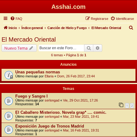
Asshai.com
FAQ
Registrarse
Identificarse
B
Inicio
Índice general
Canción de Hielo y Fuego
El Mercado Oriental
u
El Mercado Oriental
s
Buscar
Búsqueda avanzada
Nuevo Tema
c
6 temas • Página
1
de
1
a
Anuncios
r
Unas pequeñas normas
Último mensaje por
Ellaria
«
Dom, 26 Feb 2017, 23:44
Temas
Fuego y Sangre I
Último mensaje por
serlongad
«
Vie, 29 Oct 2021, 17:26
Respuestas:
14
1
2
El Caballero Misterioso. Novela grap* .... comic.
Último mensaje por
serlongad
«
Mar, 23 Mar 2021, 19:41
Respuestas:
7
Exposición Juego de Tronos Madrid
Último mensaje por
serlongad
«
Mar, 16 Feb 2021, 19:31
Respuestas:
1