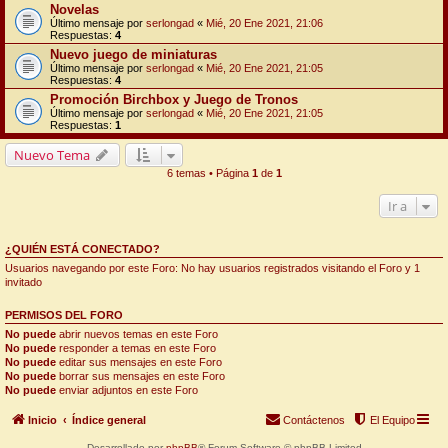
Novelas
Último mensaje por
serlongad
«
Mié, 20 Ene 2021, 21:06
Respuestas:
4
Nuevo juego de miniaturas
Último mensaje por
serlongad
«
Mié, 20 Ene 2021, 21:05
Respuestas:
4
Promoción Birchbox y Juego de Tronos
Último mensaje por
serlongad
«
Mié, 20 Ene 2021, 21:05
Respuestas:
1
Nuevo Tema
6 temas • Página
1
de
1
Ir a
¿QUIÉN ESTÁ CONECTADO?
Usuarios navegando por este Foro: No hay usuarios registrados visitando el Foro y 1
invitado
PERMISOS DEL FORO
No puede
abrir nuevos temas en este Foro
No puede
responder a temas en este Foro
No puede
editar sus mensajes en este Foro
No puede
borrar sus mensajes en este Foro
No puede
enviar adjuntos en este Foro
Inicio
Índice general
Contáctenos
El Equipo
Desarrollado por
phpBB
® Forum Software © phpBB Limited