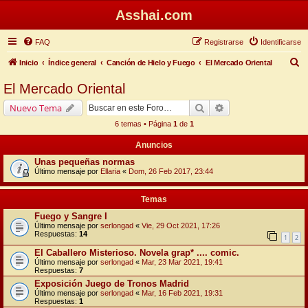
Asshai.com
FAQ
Registrarse
Identificarse
B
Inicio
Índice general
Canción de Hielo y Fuego
El Mercado Oriental
u
El Mercado Oriental
s
Buscar
Búsqueda avanzada
Nuevo Tema
c
6 temas • Página
1
de
1
a
Anuncios
r
Unas pequeñas normas
Último mensaje por
Ellaria
«
Dom, 26 Feb 2017, 23:44
Temas
Fuego y Sangre I
Último mensaje por
serlongad
«
Vie, 29 Oct 2021, 17:26
Respuestas:
14
1
2
El Caballero Misterioso. Novela grap* .... comic.
Último mensaje por
serlongad
«
Mar, 23 Mar 2021, 19:41
Respuestas:
7
Exposición Juego de Tronos Madrid
Último mensaje por
serlongad
«
Mar, 16 Feb 2021, 19:31
Respuestas:
1