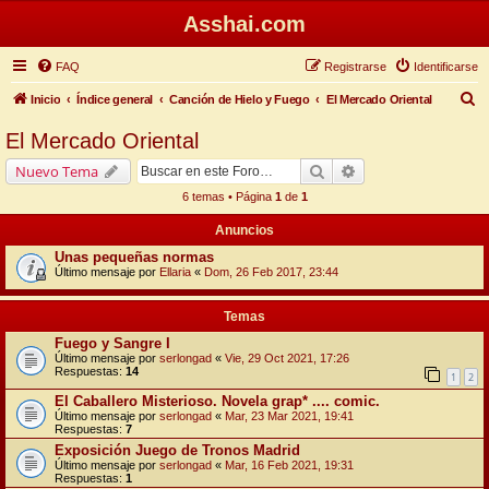
Asshai.com
FAQ
Registrarse
Identificarse
B
Inicio
Índice general
Canción de Hielo y Fuego
El Mercado Oriental
u
El Mercado Oriental
s
Buscar
Búsqueda avanzada
Nuevo Tema
c
6 temas • Página
1
de
1
a
Anuncios
r
Unas pequeñas normas
Último mensaje por
Ellaria
«
Dom, 26 Feb 2017, 23:44
Temas
Fuego y Sangre I
Último mensaje por
serlongad
«
Vie, 29 Oct 2021, 17:26
Respuestas:
14
1
2
El Caballero Misterioso. Novela grap* .... comic.
Último mensaje por
serlongad
«
Mar, 23 Mar 2021, 19:41
Respuestas:
7
Exposición Juego de Tronos Madrid
Último mensaje por
serlongad
«
Mar, 16 Feb 2021, 19:31
Respuestas:
1