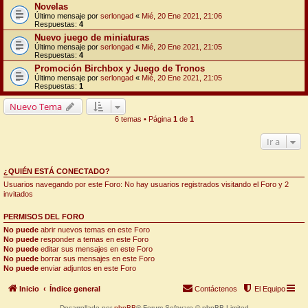
Novelas
Último mensaje por
serlongad
«
Mié, 20 Ene 2021, 21:06
Respuestas:
4
Nuevo juego de miniaturas
Último mensaje por
serlongad
«
Mié, 20 Ene 2021, 21:05
Respuestas:
4
Promoción Birchbox y Juego de Tronos
Último mensaje por
serlongad
«
Mié, 20 Ene 2021, 21:05
Respuestas:
1
Nuevo Tema
6 temas • Página
1
de
1
Ir a
¿QUIÉN ESTÁ CONECTADO?
Usuarios navegando por este Foro: No hay usuarios registrados visitando el Foro y 2
invitados
PERMISOS DEL FORO
No puede
abrir nuevos temas en este Foro
No puede
responder a temas en este Foro
No puede
editar sus mensajes en este Foro
No puede
borrar sus mensajes en este Foro
No puede
enviar adjuntos en este Foro
Inicio
Índice general
Contáctenos
El Equipo
Desarrollado por
phpBB
® Forum Software © phpBB Limited