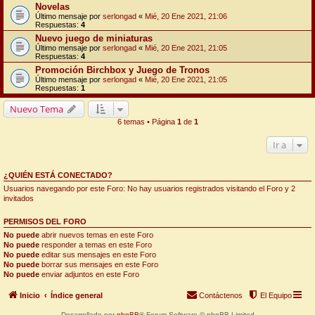
Novelas
Último mensaje por
serlongad
«
Mié, 20 Ene 2021, 21:06
Respuestas:
4
Nuevo juego de miniaturas
Último mensaje por
serlongad
«
Mié, 20 Ene 2021, 21:05
Respuestas:
4
Promoción Birchbox y Juego de Tronos
Último mensaje por
serlongad
«
Mié, 20 Ene 2021, 21:05
Respuestas:
1
Nuevo Tema
6 temas • Página
1
de
1
Ir a
¿QUIÉN ESTÁ CONECTADO?
Usuarios navegando por este Foro: No hay usuarios registrados visitando el Foro y 2
invitados
PERMISOS DEL FORO
No puede
abrir nuevos temas en este Foro
No puede
responder a temas en este Foro
No puede
editar sus mensajes en este Foro
No puede
borrar sus mensajes en este Foro
No puede
enviar adjuntos en este Foro
Inicio
Índice general
Contáctenos
El Equipo
Desarrollado por
phpBB
® Forum Software © phpBB Limited