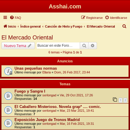
Asshai.com
FAQ
Registrarse
Identificarse
B
Inicio
Índice general
Canción de Hielo y Fuego
El Mercado Oriental
u
El Mercado Oriental
s
Buscar
Búsqueda avanzada
Nuevo Tema
c
6 temas • Página
1
de
1
a
Anuncios
r
Unas pequeñas normas
Último mensaje por
Ellaria
«
Dom, 26 Feb 2017, 23:44
Temas
Fuego y Sangre I
Último mensaje por
serlongad
«
Vie, 29 Oct 2021, 17:26
Respuestas:
14
1
2
El Caballero Misterioso. Novela grap* .... comic.
Último mensaje por
serlongad
«
Mar, 23 Mar 2021, 19:41
Respuestas:
7
Exposición Juego de Tronos Madrid
Último mensaje por
serlongad
«
Mar, 16 Feb 2021, 19:31
Respuestas:
1