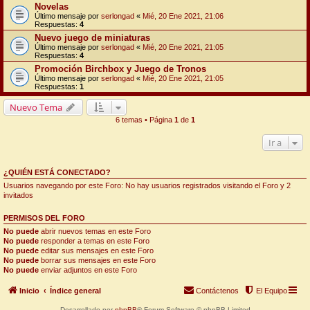
Novelas
Último mensaje por
serlongad
«
Mié, 20 Ene 2021, 21:06
Respuestas:
4
Nuevo juego de miniaturas
Último mensaje por
serlongad
«
Mié, 20 Ene 2021, 21:05
Respuestas:
4
Promoción Birchbox y Juego de Tronos
Último mensaje por
serlongad
«
Mié, 20 Ene 2021, 21:05
Respuestas:
1
Nuevo Tema
6 temas • Página
1
de
1
Ir a
¿QUIÉN ESTÁ CONECTADO?
Usuarios navegando por este Foro: No hay usuarios registrados visitando el Foro y 2
invitados
PERMISOS DEL FORO
No puede
abrir nuevos temas en este Foro
No puede
responder a temas en este Foro
No puede
editar sus mensajes en este Foro
No puede
borrar sus mensajes en este Foro
No puede
enviar adjuntos en este Foro
Inicio
Índice general
Contáctenos
El Equipo
Desarrollado por
phpBB
® Forum Software © phpBB Limited