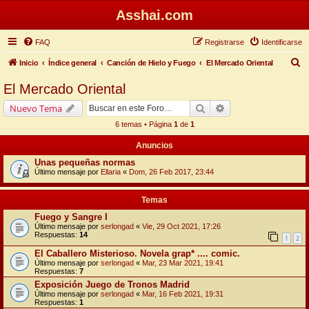
Asshai.com
FAQ
Registrarse
Identificarse
B
Inicio
Índice general
Canción de Hielo y Fuego
El Mercado Oriental
u
El Mercado Oriental
s
Buscar
Búsqueda avanzada
Nuevo Tema
c
6 temas • Página
1
de
1
a
Anuncios
r
Unas pequeñas normas
Último mensaje por
Ellaria
«
Dom, 26 Feb 2017, 23:44
Temas
Fuego y Sangre I
Último mensaje por
serlongad
«
Vie, 29 Oct 2021, 17:26
Respuestas:
14
1
2
El Caballero Misterioso. Novela grap* .... comic.
Último mensaje por
serlongad
«
Mar, 23 Mar 2021, 19:41
Respuestas:
7
Exposición Juego de Tronos Madrid
Último mensaje por
serlongad
«
Mar, 16 Feb 2021, 19:31
Respuestas:
1