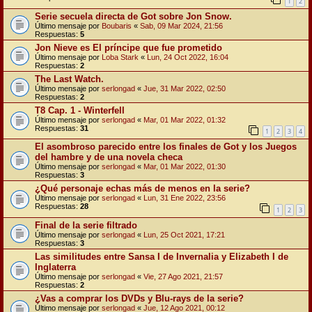
1
2
Serie secuela directa de Got sobre Jon Snow.
Último mensaje por
Boubaris
«
Sab, 09 Mar 2024, 21:56
Respuestas:
5
Jon Nieve es El príncipe que fue prometido
Último mensaje por
Loba Stark
«
Lun, 24 Oct 2022, 16:04
Respuestas:
2
The Last Watch.
Último mensaje por
serlongad
«
Jue, 31 Mar 2022, 02:50
Respuestas:
2
T8 Cap. 1 - Winterfell
Último mensaje por
serlongad
«
Mar, 01 Mar 2022, 01:32
Respuestas:
31
1
2
3
4
El asombroso parecido entre los finales de Got y los Juegos
del hambre y de una novela checa
Último mensaje por
serlongad
«
Mar, 01 Mar 2022, 01:30
Respuestas:
3
¿Qué personaje echas más de menos en la serie?
Último mensaje por
serlongad
«
Lun, 31 Ene 2022, 23:56
Respuestas:
28
1
2
3
Final de la serie filtrado
Último mensaje por
serlongad
«
Lun, 25 Oct 2021, 17:21
Respuestas:
3
Las similitudes entre Sansa I de Invernalia y Elizabeth I de
Inglaterra
Último mensaje por
serlongad
«
Vie, 27 Ago 2021, 21:57
Respuestas:
2
¿Vas a comprar los DVDs y Blu-rays de la serie?
Último mensaje por
serlongad
«
Jue, 12 Ago 2021, 00:12