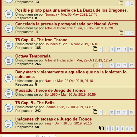
Respuestas:
13
1
2
Posible piloto para una serie de La Danza de los Dragones.
Último mensaje por
Nómada
«
Mié, 05 May 2021, 17:48
Respuestas:
8
Cancelada la precuela protagonizada por Naomi Watts
Último mensaje por
Artos el Implacable
«
Lun, 18 Nov 2019, 12:28
Respuestas:
11
1
2
T8 Cap. 6 - The Iron Throne
Último mensaje por
Boubaris
«
Sab, 16 Nov 2019, 14:10
Respuestas:
185
1
16
17
18
19
…
Octava Temporada
Último mensaje por
Artos el Implacable
«
Mar, 29 Oct 2019, 12:24
Respuestas:
266
1
24
25
26
27
…
Dany atacó violentamente a aquellos que no la idolatran lo
suficiente.
Último mensaje por
Natsu
«
Mar, 22 Oct 2019, 01:10
Respuestas:
5
Mossador, héroe de Juego de Tronos
Último mensaje por
Sol 1980
«
Mar, 30 Jul 2019, 20:59
T8 Cap. 5 - The Bells
Último mensaje por
Joanna
«
Vie, 12 Jul 2019, 14:07
Respuestas:
242
1
22
23
24
25
…
Imágenes chistosas de Juego de Tronos
Último mensaje por
eing
«
Dom, 16 Jun 2019, 20:15
Respuestas:
58
1
2
3
4
5
6