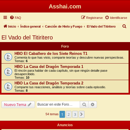
Asshai.com
FAQ
Registrarse
Identificarse
B
Inicio
Índice general
Canción de Hielo y Fuego
El Vado del Titiritero
u
El Vado del Titiritero
s
Foro
c
HBO El Caballero de los Siete Reinos T1
a
Comenta lo que has visto, comparte teorías y descubre nuevas perspectivas.
Temas:
6
r
HBO La Casa del Dragón Temporada 1
El rincón para hablar de cada capítulo, sin que ningún detalle pase
desapercibido.
Temas:
10
HBO La Casa del Dragón Temporada 2
Comparte tus reacciones, análisis y teorías sobre cada episodio.
Temas:
8
Buscar
Búsqueda avanzada
Nuevo Tema
1
2
3
Siguiente
54 temas
Anuncios