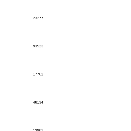
23277
1
93523
17762
8
48134
13961