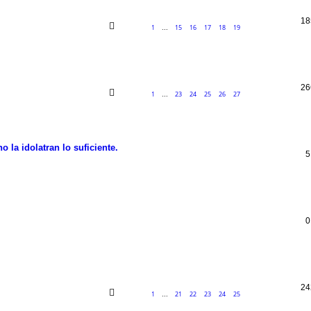
18
1
15
16
17
18
19
…
26
1
23
24
25
26
27
…
 la idolatran lo suficiente.
5
0
24
1
21
22
23
24
25
…