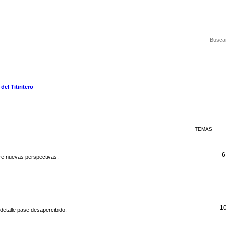
del Titiritero
TEMAS
6
re nuevas perspectivas.
1
 detalle pase desapercibido.