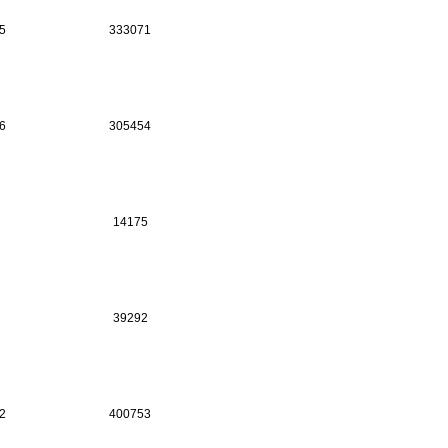
5
333071
6
305454
14175
39292
2
400753