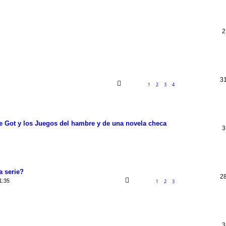
2
3
1
2
3
4
de Got y los Juegos del hambre y de una novela checa
3
 serie?
2
1:35
1
2
3
3