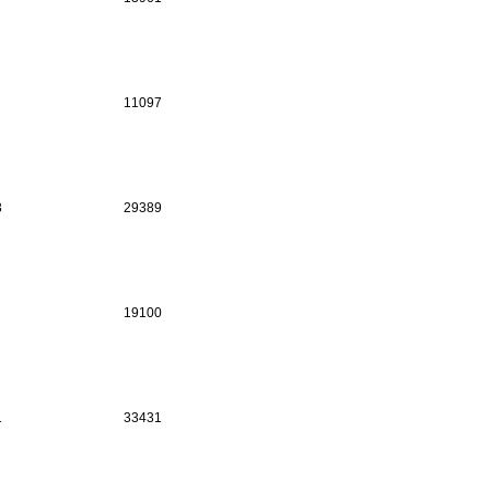
11097
3
29389
19100
1
33431