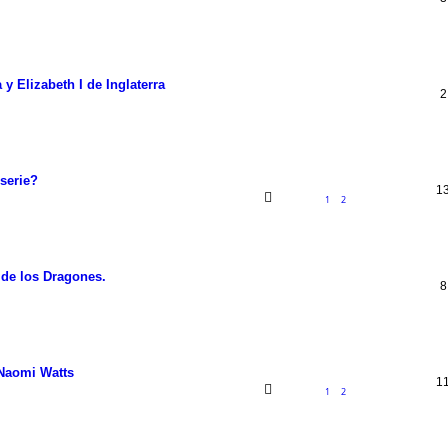
 y Elizabeth I de Inglaterra
2
serie?
1
1
2
 de los Dragones.
8
 Naomi Watts
1
1
2