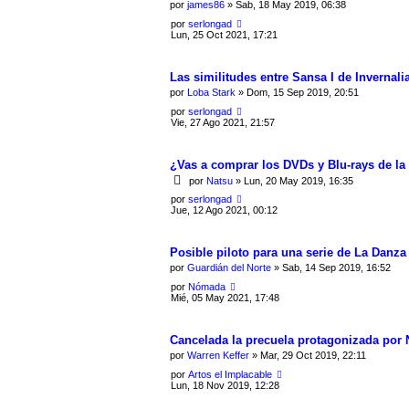
por
james86
» Sab, 18 May 2019, 06:38
por
serlongad
Lun, 25 Oct 2021, 17:21
Las similitudes entre Sansa I de Invernalia
por
Loba Stark
» Dom, 15 Sep 2019, 20:51
por
serlongad
Vie, 27 Ago 2021, 21:57
¿Vas a comprar los DVDs y Blu-rays de la 
por
Natsu
» Lun, 20 May 2019, 16:35
por
serlongad
Jue, 12 Ago 2021, 00:12
Posible piloto para una serie de La Danza
por
Guardián del Norte
» Sab, 14 Sep 2019, 16:52
por
Nómada
Mié, 05 May 2021, 17:48
Cancelada la precuela protagonizada por
por
Warren Keffer
» Mar, 29 Oct 2019, 22:11
por
Artos el Implacable
Lun, 18 Nov 2019, 12:28