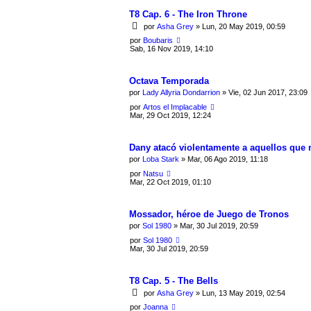
T8 Cap. 6 - The Iron Throne
por
Asha Grey
» Lun, 20 May 2019, 00:59
por
Boubaris
Sab, 16 Nov 2019, 14:10
Octava Temporada
por
Lady Allyria Dondarrion
» Vie, 02 Jun 2017, 23:09
por
Artos el Implacable
Mar, 29 Oct 2019, 12:24
Dany atacó violentamente a aquellos que no
por
Loba Stark
» Mar, 06 Ago 2019, 11:18
por
Natsu
Mar, 22 Oct 2019, 01:10
Mossador, héroe de Juego de Tronos
por
Sol 1980
» Mar, 30 Jul 2019, 20:59
por
Sol 1980
Mar, 30 Jul 2019, 20:59
T8 Cap. 5 - The Bells
por
Asha Grey
» Lun, 13 May 2019, 02:54
por
Joanna