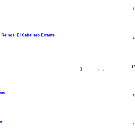
1
 Reinos. El Caballero Errante
4
1
1
2
now.
5
do
2