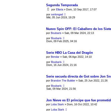
Segunda Temporada
por
Ellaria
» Dom, 10 Sep 2017, 17:07
por
serlongad
Mié, 05 Jun 2019, 19:29
Nuevo Spin OFF: El Caballero de los Siete
por
Boubaris
» Sab, 09 Mar 2024, 22:13
por
Boubaris
Dom, 09 Feb 2025, 04:16
Serie HBO La Casa del Dragón
por
Bendar
» Sab, 06 Ago 2022, 14:10
por
Boubaris
Dom, 16 Jun 2024, 21:16
Serie secuela directa de Got sobre Jon S
por
Brandon The Builder
» Sab, 25 Jun 2022, 21:26
por
Boubaris
Sab, 09 Mar 2024, 21:56
Jon Nieve es El príncipe que fue prometi
por
Loba Stark
» Dom, 16 Oct 2022, 10:42
por
Loba Stark