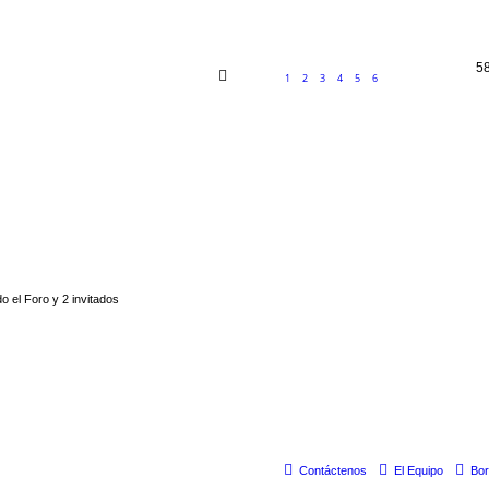
5
1
2
3
4
5
6
 el Foro y 2 invitados
Contáctenos
El Equipo
Bor