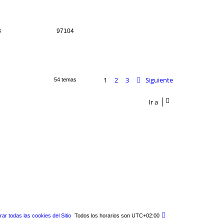
8
97104
1
2
3
Siguiente
54 temas
Ir a
rar todas las cookies del Sitio
Todos los horarios son
UTC+02:00