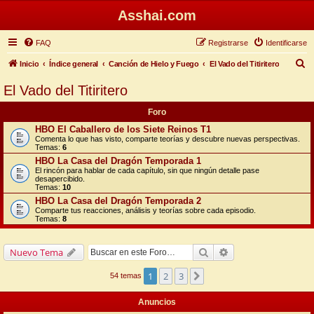
Asshai.com
FAQ
Registrarse
Identificarse
B
Inicio
Índice general
Canción de Hielo y Fuego
El Vado del Titiritero
u
El Vado del Titiritero
s
Foro
c
HBO El Caballero de los Siete Reinos T1
a
Comenta lo que has visto, comparte teorías y descubre nuevas perspectivas.
Temas:
6
r
HBO La Casa del Dragón Temporada 1
El rincón para hablar de cada capítulo, sin que ningún detalle pase
desapercibido.
Temas:
10
HBO La Casa del Dragón Temporada 2
Comparte tus reacciones, análisis y teorías sobre cada episodio.
Temas:
8
Buscar
Búsqueda avanzada
Nuevo Tema
1
2
3
Siguiente
54 temas
Anuncios