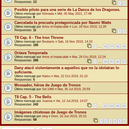
Respuestas:
13
1
2
Posible piloto para una serie de La Danza de los Dragones.
Último mensaje por
Nómada
«
Mié, 05 May 2021, 17:48
Respuestas:
8
Cancelada la precuela protagonizada por Naomi Watts
Último mensaje por
Artos el Implacable
«
Lun, 18 Nov 2019, 12:28
Respuestas:
11
1
2
T8 Cap. 6 - The Iron Throne
Último mensaje por
Boubaris
«
Sab, 16 Nov 2019, 14:10
Respuestas:
185
1
16
17
18
19
…
Octava Temporada
Último mensaje por
Artos el Implacable
«
Mar, 29 Oct 2019, 12:24
Respuestas:
266
1
24
25
26
27
…
Dany atacó violentamente a aquellos que no la idolatran lo
suficiente.
Último mensaje por
Natsu
«
Mar, 22 Oct 2019, 01:10
Respuestas:
5
Mossador, héroe de Juego de Tronos
Último mensaje por
Sol 1980
«
Mar, 30 Jul 2019, 20:59
T8 Cap. 5 - The Bells
Último mensaje por
Joanna
«
Vie, 12 Jul 2019, 14:07
Respuestas:
242
1
22
23
24
25
…
Imágenes chistosas de Juego de Tronos
Último mensaje por
eing
«
Dom, 16 Jun 2019, 20:15
Respuestas:
58
1
2
3
4
5
6