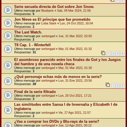
1
2
Serie secuela directa de Got sobre Jon Snow.
Último mensaje por
Boubaris
«
Sab, 09 Mar 2024, 21:56
Respuestas:
5
Jon Nieve es El príncipe que fue prometido
Último mensaje por
Loba Stark
«
Lun, 24 Oct 2022, 16:04
Respuestas:
2
The Last Watch.
Último mensaje por
serlongad
«
Jue, 31 Mar 2022, 02:50
Respuestas:
2
T8 Cap. 1 - Winterfell
Último mensaje por
serlongad
«
Mar, 01 Mar 2022, 01:32
Respuestas:
31
1
2
3
4
El asombroso parecido entre los finales de Got y los Juegos
del hambre y de una novela checa
Último mensaje por
serlongad
«
Mar, 01 Mar 2022, 01:30
Respuestas:
3
¿Qué personaje echas más de menos en la serie?
Último mensaje por
serlongad
«
Lun, 31 Ene 2022, 23:56
Respuestas:
28
1
2
3
Final de la serie filtrado
Último mensaje por
serlongad
«
Lun, 25 Oct 2021, 17:21
Respuestas:
3
Las similitudes entre Sansa I de Invernalia y Elizabeth I de
Inglaterra
Último mensaje por
serlongad
«
Vie, 27 Ago 2021, 21:57
Respuestas:
2
¿Vas a comprar los DVDs y Blu-rays de la serie?
Último mensaje por
serlongad
«
Jue, 12 Ago 2021, 00:12