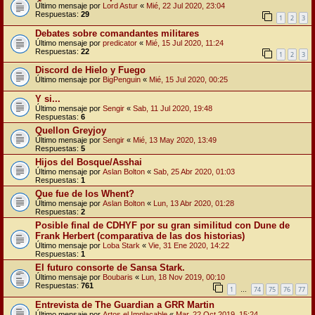
Último mensaje por
Lord Astur
«
Mié, 22 Jul 2020, 23:04
Respuestas:
29
1
2
3
Debates sobre comandantes militares
Último mensaje por
predicator
«
Mié, 15 Jul 2020, 11:24
Respuestas:
22
1
2
3
Discord de Hielo y Fuego
Último mensaje por
BigPenguin
«
Mié, 15 Jul 2020, 00:25
Y si...
Último mensaje por
Sengir
«
Sab, 11 Jul 2020, 19:48
Respuestas:
6
Quellon Greyjoy
Último mensaje por
Sengir
«
Mié, 13 May 2020, 13:49
Respuestas:
5
Hijos del Bosque/Asshai
Último mensaje por
Aslan Bolton
«
Sab, 25 Abr 2020, 01:03
Respuestas:
1
Que fue de los Whent?
Último mensaje por
Aslan Bolton
«
Lun, 13 Abr 2020, 01:28
Respuestas:
2
Posible final de CDHYF por su gran similitud con Dune de
Frank Herbert (comparativa de las dos historias)
Último mensaje por
Loba Stark
«
Vie, 31 Ene 2020, 14:22
Respuestas:
1
El futuro consorte de Sansa Stark.
Último mensaje por
Boubaris
«
Lun, 18 Nov 2019, 00:10
Respuestas:
761
1
74
75
76
77
…
Entrevista de The Guardian a GRR Martin
Último mensaje por
Artos el Implacable
«
Mar, 22 Oct 2019, 15:24