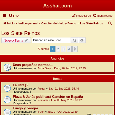
Asshai.com
FAQ
Registrarse
Identificarse
B
Inicio
Índice general
Canción de Hielo y Fuego
Los Siete Reinos
u
Los Siete Reinos
s
Buscar
Búsqueda avanzada
Nuevo Tema
c
a
1
2
3
4
Siguiente
77 temas
r
Anuncios
Unas pequeñas normas...
Último mensaje por
Asha Grey
«
Dom, 26 Feb 2017, 22:45
Temas
La Otra¿?
Último mensaje por
Pulgar
«
Sab, 11 Ene 2025, 15:44
Respuestas:
4
Plaza & Janés publicará Canción en España
Último mensaje por
Nómada
«
Lun, 08 May 2023, 07:12
Respuestas:
2
Fuego y Sangre
Último mensaje por
firgon
«
Jue, 27 Oct 2022, 02:39
Respuestas:
47