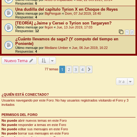
Respuestas:
6
Una dudilla del capítulo Tyrion X en Choque de Reyes
Último mensaje por
BigPenguin
«
Dom, 07 Jul 2019, 18:40
Respuestas:
4
[TEORÍA] ¿Jaime y Cersei o Tyrion son Targaryen?
Último mensaje por
firgon
«
Jue, 13 Jun 2019, 17:03
Respuestas:
12
1
2
¿Cuánto llevamos de saga? (Y computo del tiempo en
Poniente)
Último mensaje por
Mediano Umber
«
Jue, 06 Jun 2019, 16:22
Respuestas:
4
Nuevo Tema
1
2
3
4
Siguiente
77 temas
Ir a
¿QUIÉN ESTÁ CONECTADO?
Usuarios navegando por este Foro: No hay usuarios registrados visitando el Foro y 3
invitados
PERMISOS DEL FORO
No puede
abrir nuevos temas en este Foro
No puede
responder a temas en este Foro
No puede
editar sus mensajes en este Foro
No puede
borrar sus mensajes en este Foro