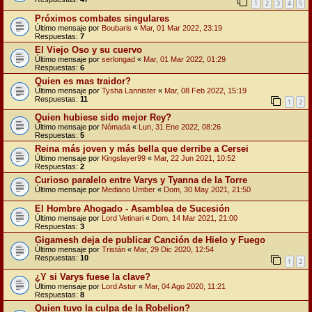
1
2
3
4
5
Próximos combates singulares
Último mensaje por
Boubaris
«
Mar, 01 Mar 2022, 23:19
Respuestas:
7
El Viejo Oso y su cuervo
Último mensaje por
serlongad
«
Mar, 01 Mar 2022, 01:29
Respuestas:
6
Quien es mas traidor?
Último mensaje por
Tysha Lannister
«
Mar, 08 Feb 2022, 15:19
Respuestas:
11
1
2
Quien hubiese sido mejor Rey?
Último mensaje por
Nómada
«
Lun, 31 Ene 2022, 08:26
Respuestas:
5
Reina más joven y más bella que derribe a Cersei
Último mensaje por
Kingslayer99
«
Mar, 22 Jun 2021, 10:52
Respuestas:
2
Curioso paralelo entre Varys y Tyanna de la Torre
Último mensaje por
Mediano Umber
«
Dom, 30 May 2021, 21:50
El Hombre Ahogado - Asamblea de Sucesión
Último mensaje por
Lord Vetinari
«
Dom, 14 Mar 2021, 21:00
Respuestas:
3
Gigamesh deja de publicar Canción de Hielo y Fuego
Último mensaje por
Tristán
«
Mar, 29 Dic 2020, 12:54
Respuestas:
10
1
2
¿Y si Varys fuese la clave?
Último mensaje por
Lord Astur
«
Mar, 04 Ago 2020, 11:21
Respuestas:
8
Quien tuvo la culpa de la Robelion?