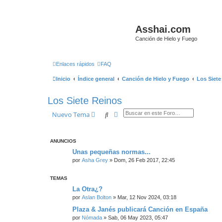
Asshai.com
Canción de Hielo y Fuego
Enlaces rápidos
FAQ
Inicio
Índice general
Canción de Hielo y Fuego
Los Siete
Los Siete Reinos
Buscar
Búsqueda avanzada
Nuevo Tema
ANUNCIOS
Unas pequeñas normas...
por
Asha Grey
» Dom, 26 Feb 2017, 22:45
TEMAS
La Otra¿?
por
Aslan Bolton
» Mar, 12 Nov 2024, 03:18
Plaza & Janés publicará Canción en España
por
Nómada
» Sab, 06 May 2023, 05:47