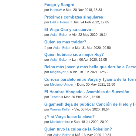
Fuego y Sangre
por
HannaH
» Mar, 20 Nov 2018, 18:33
Próximos combates singulares
por
Edd el Penas
» Jue, 24 Feb 2022, 17:05
El Viejo Oso y su cuervo
por
Aslan Bolton
» Vie, 22 May 2020, 19:14
Quien es mas traidor?
por
Aslan Bolton
» Mar, 31 Mar 2020, 20:50
Quien hubiese sido mejor Rey?
por
Aslan Bolton
» Lun, 06 Abr 2020, 19:05
Reina más joven y más bella que derribe a Cerse
por
Kingslayer99
» Vie, 18 Jun 2021, 12:56
Curioso paralelo entre Varys y Tyanna de la Torr
por
Mediano Umber
» Dom, 30 May 2021, 21:50
El Hombre Ahogado - Asamblea de Sucesión
por
Tristán
» Mar, 26 Ene 2021, 15:58
Gigamesh deja de publicar Canción de Hielo y 
por
Warren Keffer
» Vie, 06 Nov 2020, 18:54
¿Y si Varys fuese la clave?
por
Mediohombre
» Sab, 18 Jul 2020, 20:09
Quien tuvo la culpa de la Robelion?
por
Aslan Bolton
» Mié, 13 May 2020, 19:34