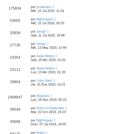
por
predicator
175834
Mié, 15 Jul 2020, 11:24
por
BigPenguin
53055
Mié, 15 Jul 2020, 00:25
por
Sengir
33938
Sab, 11 Jul 2020, 19:48
por
Sengir
27736
Mié, 13 May 2020, 13:49
por
Aslan Bolton
23354
Sab, 25 Abr 2020, 01:03
por
Aslan Bolton
23111
Lun, 13 Abr 2020, 01:28
por
Loba Stark
29804
Vie, 31 Ene 2020, 14:22
por
Boubaris
1409847
Lun, 18 Nov 2019, 00:10
por
Artos el Implacable
39549
Mar, 22 Oct 2019, 15:24
por
BigPenguin
35099
Dom, 07 Jul 2019, 18:40
por
firgon
69120