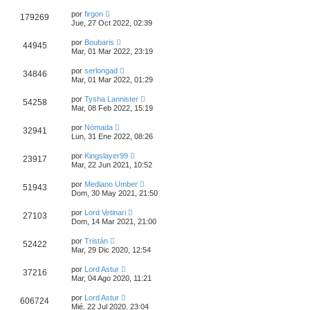
por
firgon
179269
Jue, 27 Oct 2022, 02:39
por
Boubaris
44945
Mar, 01 Mar 2022, 23:19
por
serlongad
34846
Mar, 01 Mar 2022, 01:29
por
Tysha Lannister
54258
Mar, 08 Feb 2022, 15:19
por
Nómada
32941
Lun, 31 Ene 2022, 08:26
por
Kingslayer99
23917
Mar, 22 Jun 2021, 10:52
por
Mediano Umber
51943
Dom, 30 May 2021, 21:50
por
Lord Vetinari
27103
Dom, 14 Mar 2021, 21:00
por
Tristán
52422
Mar, 29 Dic 2020, 12:54
por
Lord Astur
37216
Mar, 04 Ago 2020, 11:21
por
Lord Astur
606724
Mié, 22 Jul 2020, 23:04