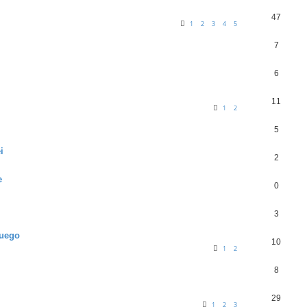
47
1
2
3
4
5
7
6
11
1
2
5
i
2
e
0
3
Fuego
10
1
2
8
29
1
2
3