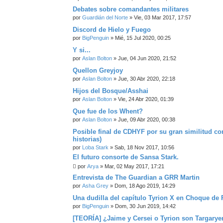
Debates sobre comandantes militares
por
Guardián del Norte
» Vie, 03 Mar 2017, 17:57
Discord de Hielo y Fuego
por
BigPenguin
» Mié, 15 Jul 2020, 00:25
Y si...
por
Aslan Bolton
» Jue, 04 Jun 2020, 21:52
Quellon Greyjoy
por
Aslan Bolton
» Jue, 30 Abr 2020, 22:18
Hijos del Bosque/Asshai
por
Aslan Bolton
» Vie, 24 Abr 2020, 01:39
Que fue de los Whent?
por
Aslan Bolton
» Jue, 09 Abr 2020, 00:38
Posible final de CDHYF por su gran similitud co
historias)
por
Loba Stark
» Sab, 18 Nov 2017, 10:56
El futuro consorte de Sansa Stark.
por
Arya
» Mar, 02 May 2017, 17:21
Entrevista de The Guardian a GRR Martin
por
Asha Grey
» Dom, 18 Ago 2019, 14:29
Una dudilla del capítulo Tyrion X en Choque de
por
BigPenguin
» Dom, 30 Jun 2019, 14:42
[TEORÍA] ¿Jaime y Cersei o Tyrion son Targarye