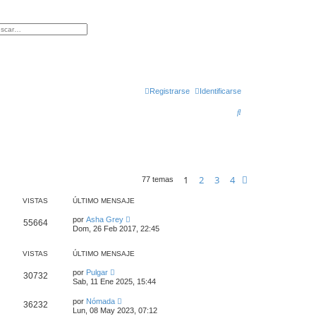
queda avanzada
Registrarse
Identificarse
B
u
s
c
1
2
3
4
Siguiente
77 temas
a
r
VISTAS
ÚLTIMO MENSAJE
por
Asha Grey
55664
Dom, 26 Feb 2017, 22:45
VISTAS
ÚLTIMO MENSAJE
por
Pulgar
30732
Sab, 11 Ene 2025, 15:44
por
Nómada
36232
Lun, 08 May 2023, 07:12