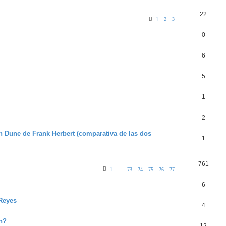
22
1
2
3
0
6
5
1
2
n Dune de Frank Herbert (comparativa de las dos
1
761
1
73
74
75
76
77
…
6
 Reyes
4
n?
12