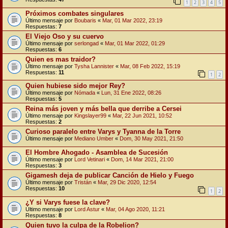
1
2
3
4
5
Próximos combates singulares
Último mensaje por
Boubaris
«
Mar, 01 Mar 2022, 23:19
Respuestas:
7
El Viejo Oso y su cuervo
Último mensaje por
serlongad
«
Mar, 01 Mar 2022, 01:29
Respuestas:
6
Quien es mas traidor?
Último mensaje por
Tysha Lannister
«
Mar, 08 Feb 2022, 15:19
Respuestas:
11
1
2
Quien hubiese sido mejor Rey?
Último mensaje por
Nómada
«
Lun, 31 Ene 2022, 08:26
Respuestas:
5
Reina más joven y más bella que derribe a Cersei
Último mensaje por
Kingslayer99
«
Mar, 22 Jun 2021, 10:52
Respuestas:
2
Curioso paralelo entre Varys y Tyanna de la Torre
Último mensaje por
Mediano Umber
«
Dom, 30 May 2021, 21:50
El Hombre Ahogado - Asamblea de Sucesión
Último mensaje por
Lord Vetinari
«
Dom, 14 Mar 2021, 21:00
Respuestas:
3
Gigamesh deja de publicar Canción de Hielo y Fuego
Último mensaje por
Tristán
«
Mar, 29 Dic 2020, 12:54
Respuestas:
10
1
2
¿Y si Varys fuese la clave?
Último mensaje por
Lord Astur
«
Mar, 04 Ago 2020, 11:21
Respuestas:
8
Quien tuvo la culpa de la Robelion?