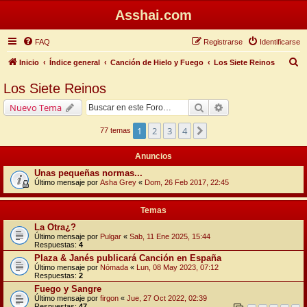
Asshai.com
FAQ
Registrarse
Identificarse
B
Inicio
Índice general
Canción de Hielo y Fuego
Los Siete Reinos
u
Los Siete Reinos
s
Buscar
Búsqueda avanzada
Nuevo Tema
c
a
1
2
3
4
Siguiente
77 temas
r
Anuncios
Unas pequeñas normas...
Último mensaje por
Asha Grey
«
Dom, 26 Feb 2017, 22:45
Temas
La Otra¿?
Último mensaje por
Pulgar
«
Sab, 11 Ene 2025, 15:44
Respuestas:
4
Plaza & Janés publicará Canción en España
Último mensaje por
Nómada
«
Lun, 08 May 2023, 07:12
Respuestas:
2
Fuego y Sangre
Último mensaje por
firgon
«
Jue, 27 Oct 2022, 02:39
Respuestas:
47