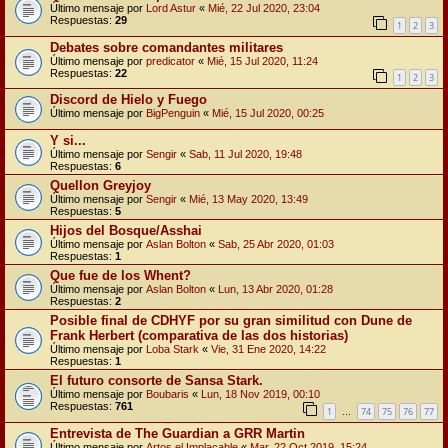
Último mensaje por
Lord Astur
«
Mié, 22 Jul 2020, 23:04
Respuestas:
29
1
2
3
Debates sobre comandantes militares
Último mensaje por
predicator
«
Mié, 15 Jul 2020, 11:24
Respuestas:
22
1
2
3
Discord de Hielo y Fuego
Último mensaje por
BigPenguin
«
Mié, 15 Jul 2020, 00:25
Y si...
Último mensaje por
Sengir
«
Sab, 11 Jul 2020, 19:48
Respuestas:
6
Quellon Greyjoy
Último mensaje por
Sengir
«
Mié, 13 May 2020, 13:49
Respuestas:
5
Hijos del Bosque/Asshai
Último mensaje por
Aslan Bolton
«
Sab, 25 Abr 2020, 01:03
Respuestas:
1
Que fue de los Whent?
Último mensaje por
Aslan Bolton
«
Lun, 13 Abr 2020, 01:28
Respuestas:
2
Posible final de CDHYF por su gran similitud con Dune de
Frank Herbert (comparativa de las dos historias)
Último mensaje por
Loba Stark
«
Vie, 31 Ene 2020, 14:22
Respuestas:
1
El futuro consorte de Sansa Stark.
Último mensaje por
Boubaris
«
Lun, 18 Nov 2019, 00:10
Respuestas:
761
1
74
75
76
77
…
Entrevista de The Guardian a GRR Martin
Último mensaje por
Artos el Implacable
«
Mar, 22 Oct 2019, 15:24