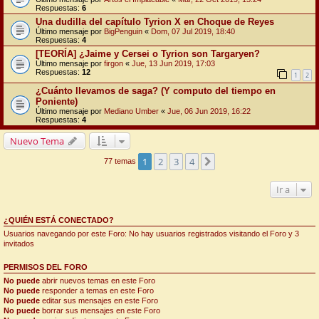
Respuestas:
6
Una dudilla del capítulo Tyrion X en Choque de Reyes
Último mensaje por
BigPenguin
«
Dom, 07 Jul 2019, 18:40
Respuestas:
4
[TEORÍA] ¿Jaime y Cersei o Tyrion son Targaryen?
Último mensaje por
firgon
«
Jue, 13 Jun 2019, 17:03
Respuestas:
12
1
2
¿Cuánto llevamos de saga? (Y computo del tiempo en
Poniente)
Último mensaje por
Mediano Umber
«
Jue, 06 Jun 2019, 16:22
Respuestas:
4
Nuevo Tema
1
2
3
4
Siguiente
77 temas
Ir a
¿QUIÉN ESTÁ CONECTADO?
Usuarios navegando por este Foro: No hay usuarios registrados visitando el Foro y 3
invitados
PERMISOS DEL FORO
No puede
abrir nuevos temas en este Foro
No puede
responder a temas en este Foro
No puede
editar sus mensajes en este Foro
No puede
borrar sus mensajes en este Foro