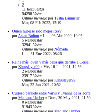
1
2
11
Respuestas
54258
Vistas
Último mensaje
por
Tysha Lannister
Mar, 08 Feb 2022, 15:19
Quien hubiese sido mejor Rey?
por
Aslan Bolton
» Lun, 06 Abr 2020, 19:05
5
Respuestas
32941
Vistas
Último mensaje
por
Nómada
Lun, 31 Ene 2022, 08:26
Reina más joven y más bella que derribe a Cersei
por
Kingslayer99
» Vie, 18 Jun 2021, 12:56
2
Respuestas
23917
Vistas
Último mensaje
por
Kingslayer99
Mar, 22 Jun 2021, 10:52
Curioso paralelo entre Varys y Tyanna de la Torre
por
Mediano Umber
» Dom, 30 May 2021, 21:50
0
Respuestas
51943
Vistas
Último mensaje
por
Mediano Umber