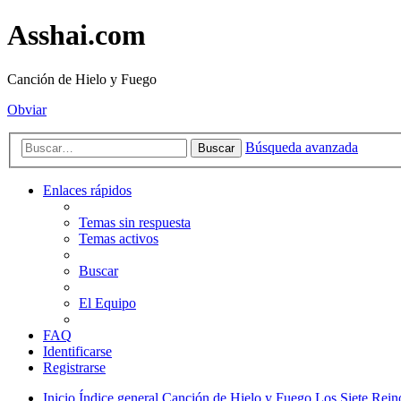
Asshai.com
Canción de Hielo y Fuego
Obviar
Búsqueda avanzada
Buscar
Enlaces rápidos
Temas sin respuesta
Temas activos
Buscar
El Equipo
FAQ
Identificarse
Registrarse
Inicio
Índice general
Canción de Hielo y Fuego
Los Siete Rein