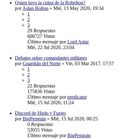
Quien tuvo la culpa de la Robelion?
por
Aslan Bolton
» Mié, 13 May 2020, 19:34
1
2
3
29
Respuestas
606727
Vistas
Último mensaje
por
Lord Astur
Mié, 22 Jul 2020, 23:04
Debates sobre comandantes militares
por
Guardián del Norte
» Vie, 03 Mar 2017, 17:57
1
2
3
22
Respuestas
175836
Vistas
Último mensaje
por
predicator
Mié, 15 Jul 2020, 11:24
Discord de Hielo y Fuego
por
BigPenguin
» Mié, 15 Jul 2020, 00:25
0
Respuestas
53055
Vistas
Último mensaje
por
BigPenguin