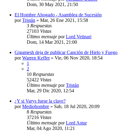
Dom, 30 May 2021, 21:50
El Hombre Ahogado - Asamblea de Sucesión
por
Tristán
» Mar, 26 Ene 2021, 15:58
3
Respuestas
27103
Vistas
Último mensaje
por
Lord Vetinari
Dom, 14 Mar 2021, 21:00
Gigamesh deja de publicar Canción de Hielo y Fuego
por
Warren Keffer
» Vie, 06 Nov 2020, 18:54
1
2
10
Respuestas
52422
Vistas
Último mensaje
por
Tristán
Mar, 29 Dic 2020, 12:54
¿Y si Varys fuese la clave?
por
Mediohombre
» Sab, 18 Jul 2020, 20:09
8
Respuestas
37216
Vistas
Último mensaje
por
Lord Astur
Mar, 04 Ago 2020, 11:21