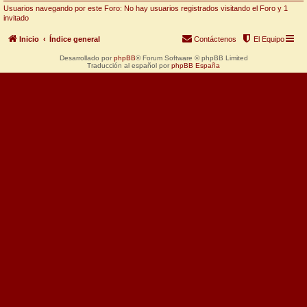
Usuarios navegando por este Foro: No hay usuarios registrados visitando el Foro y 1
invitado
Inicio
Índice general
Contáctenos
El Equipo
Desarrollado por
phpBB
® Forum Software © phpBB Limited
Traducción al español por
phpBB España