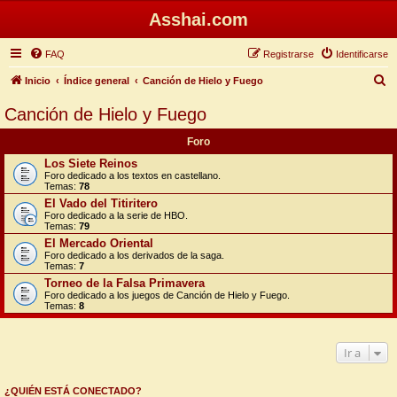
Asshai.com
FAQ
Registrarse
Identificarse
B
Inicio
Índice general
Canción de Hielo y Fuego
u
Canción de Hielo y Fuego
s
Foro
c
Los Siete Reinos
a
Foro dedicado a los textos en castellano.
Temas:
78
r
El Vado del Titiritero
Foro dedicado a la serie de HBO.
Temas:
79
El Mercado Oriental
Foro dedicado a los derivados de la saga.
Temas:
7
Torneo de la Falsa Primavera
Foro dedicado a los juegos de Canción de Hielo y Fuego.
Temas:
8
Ir a
¿QUIÉN ESTÁ CONECTADO?