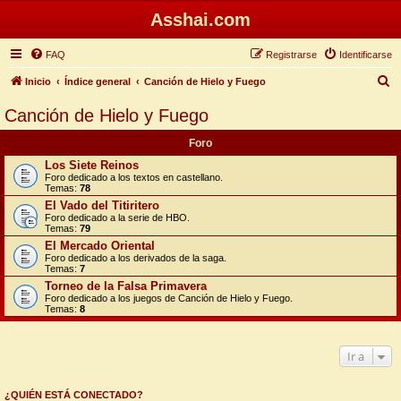
Asshai.com
FAQ
Registrarse
Identificarse
B
Inicio
Índice general
Canción de Hielo y Fuego
u
Canción de Hielo y Fuego
s
Foro
c
Los Siete Reinos
a
Foro dedicado a los textos en castellano.
Temas:
78
r
El Vado del Titiritero
Foro dedicado a la serie de HBO.
Temas:
79
El Mercado Oriental
Foro dedicado a los derivados de la saga.
Temas:
7
Torneo de la Falsa Primavera
Foro dedicado a los juegos de Canción de Hielo y Fuego.
Temas:
8
Ir a
¿QUIÉN ESTÁ CONECTADO?