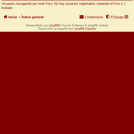
Usuarios navegando por este Foro: No hay usuarios registrados visitando el Foro y 1
invitado
Inicio
Índice general
Contáctenos
El Equipo
Desarrollado por
phpBB
® Forum Software © phpBB Limited
Traducción al español por
phpBB España