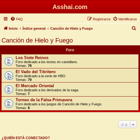
Asshai.com
FAQ
Registrarse
Identificarse
B
Inicio
Índice general
Canción de Hielo y Fuego
u
Canción de Hielo y Fuego
s
Foro
c
Los Siete Reinos
a
Foro dedicado a los textos en castellano.
Temas:
78
r
El Vado del Titiritero
Foro dedicado a la serie de HBO.
Temas:
79
El Mercado Oriental
Foro dedicado a los derivados de la saga.
Temas:
7
Torneo de la Falsa Primavera
Foro dedicado a los juegos de Canción de Hielo y Fuego.
Temas:
8
Ir a
¿QUIÉN ESTÁ CONECTADO?