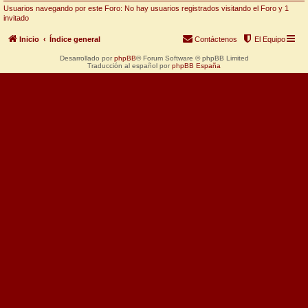
Usuarios navegando por este Foro: No hay usuarios registrados visitando el Foro y 1
invitado
Inicio
Índice general
Contáctenos
El Equipo
Desarrollado por
phpBB
® Forum Software © phpBB Limited
Traducción al español por
phpBB España