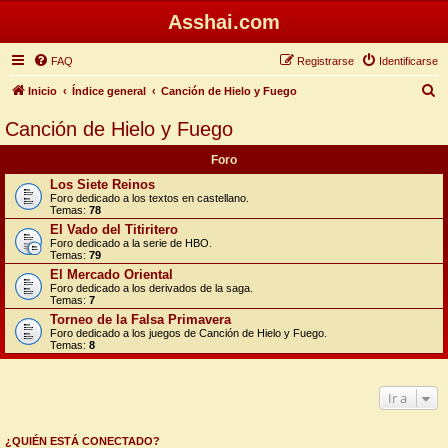
Asshai.com
FAQ
Registrarse
Identificarse
B
Inicio
Índice general
Canción de Hielo y Fuego
u
Canción de Hielo y Fuego
s
Foro
c
Los Siete Reinos
a
Foro dedicado a los textos en castellano.
Temas:
78
r
El Vado del Titiritero
Foro dedicado a la serie de HBO.
Temas:
79
El Mercado Oriental
Foro dedicado a los derivados de la saga.
Temas:
7
Torneo de la Falsa Primavera
Foro dedicado a los juegos de Canción de Hielo y Fuego.
Temas:
8
Ir a
¿QUIÉN ESTÁ CONECTADO?