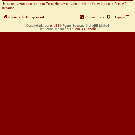
Usuarios navegando por este Foro: No hay usuarios registrados visitando el Foro y 2
invitados
Inicio
Índice general
Contáctenos
El Equipo
Desarrollado por
phpBB
® Forum Software © phpBB Limited
Traducción al español por
phpBB España