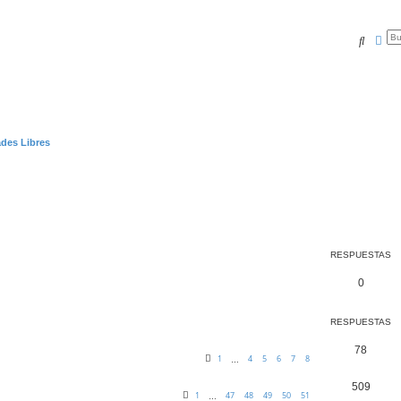
Buscar
Bús
des Libres
RESPUESTAS
0
RESPUESTAS
78
1
4
5
6
7
8
…
509
1
47
48
49
50
51
…