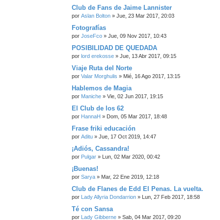
Club de Fans de Jaime Lannister
por
Aslan Bolton
» Jue, 23 Mar 2017, 20:03
Fotografías
por
JoseFco
» Jue, 09 Nov 2017, 10:43
POSIBILIDAD DE QUEDADA
por
lord erekosse
» Jue, 13 Abr 2017, 09:15
Viaje Ruta del Norte
por
Valar Morghulis
» Mié, 16 Ago 2017, 13:15
Hablemos de Magia
por
Maniche
» Vie, 02 Jun 2017, 19:15
El Club de los 62
por
HannaH
» Dom, 05 Mar 2017, 18:48
Frase friki educación
por
Aditu
» Jue, 17 Oct 2019, 14:47
¡Adiós, Cassandra!
por
Pulgar
» Lun, 02 Mar 2020, 00:42
¡Buenas!
por
Sarya
» Mar, 22 Ene 2019, 12:18
Club de Flanes de Edd El Penas. La vuelta.
por
Lady Allyria Dondarrion
» Lun, 27 Feb 2017, 18:58
Té con Sansa
por
Lady Gibberne
» Sab, 04 Mar 2017, 09:20