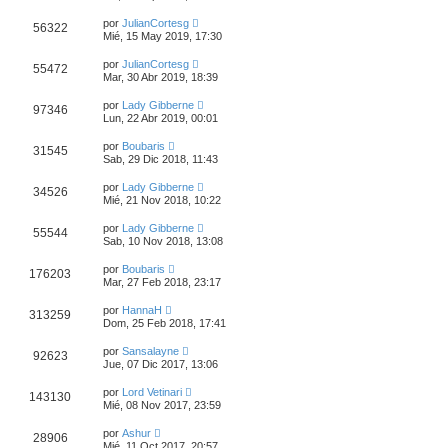
por
JulianCortesg
56322
Mié, 15 May 2019, 17:30
por
JulianCortesg
55472
Mar, 30 Abr 2019, 18:39
por
Lady Gibberne
97346
Lun, 22 Abr 2019, 00:01
por
Boubaris
31545
Sab, 29 Dic 2018, 11:43
por
Lady Gibberne
34526
Mié, 21 Nov 2018, 10:22
por
Lady Gibberne
55544
Sab, 10 Nov 2018, 13:08
por
Boubaris
176203
Mar, 27 Feb 2018, 23:17
por
HannaH
313259
Dom, 25 Feb 2018, 17:41
por
Sansalayne
92623
Jue, 07 Dic 2017, 13:06
por
Lord Vetinari
143130
Mié, 08 Nov 2017, 23:59
por
Ashur
28906
Mié, 11 Oct 2017, 20:57