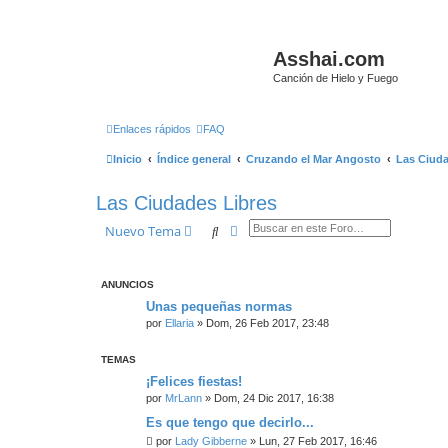
Asshai.com
Canción de Hielo y Fuego
Enlaces rápidos
FAQ
Inicio
Índice general
Cruzando el Mar Angosto
Las Ciuda
Las Ciudades Libres
Buscar
Búsqueda avanzada
Nuevo Tema
ANUNCIOS
Unas pequeñas normas
por
Ellaria
» Dom, 26 Feb 2017, 23:48
TEMAS
¡Felices fiestas!
por
MrLann
» Dom, 24 Dic 2017, 16:38
Es que tengo que decirlo...
por
Lady Gibberne
» Lun, 27 Feb 2017, 16:46