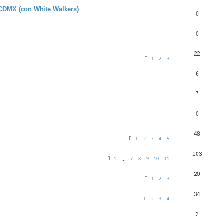
n CDMX (con White Walkers)
0
0
22
1
2
3
6
7
0
48
1
2
3
4
5
103
1
7
8
9
10
11
…
20
1
2
3
34
1
2
3
4
2