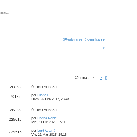
queda avanzada
Registrarse
Identificarse
B
u
s
c
1
2
Siguiente
32 temas
a
r
VISTAS
ÚLTIMO MENSAJE
por
Ellaria
70185
Dom, 26 Feb 2017, 23:48
VISTAS
ÚLTIMO MENSAJE
por
Donna Noble
225016
Mié, 31 Dic 2025, 15:09
por
Lord Astur
729516
Vie, 21 Mar 2025, 15:16