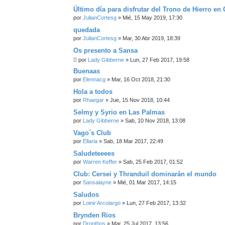
Último día para disfrutar del Trono de Hierro e
por
JulianCortesg
» Mié, 15 May 2019, 17:30
quedada
por
JulianCortesg
» Mar, 30 Abr 2019, 18:39
Os presento a Sansa
por
Lady Gibberne
» Lun, 27 Feb 2017, 19:58
Buenaas
por
Elennacg
» Mar, 16 Oct 2018, 21:30
Hola a todos
por
Rhaegar
» Jue, 15 Nov 2018, 10:44
Selmy y Syrio en Las Palmas
por
Lady Gibberne
» Sab, 10 Nov 2018, 13:08
Vago´s Club
por
Ellaria
» Sab, 18 Mar 2017, 22:49
Saludeteeees
por
Warren Keffer
» Sab, 25 Feb 2017, 01:52
Club: Cersei y Thranduil dominarán el mundo
por
Sansalayne
» Mié, 01 Mar 2017, 14:15
Saludos
por
Loinir Arcolargo
» Lun, 27 Feb 2017, 13:32
Brynden Rios
por
Dronthos
» Mar, 25 Jul 2017, 13:56