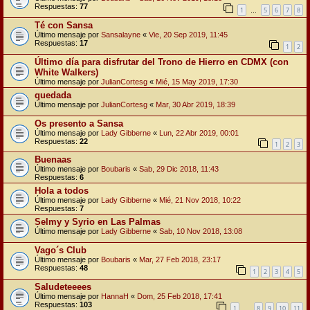
Respuestas:
77
1
5
6
7
8
…
Té con Sansa
Último mensaje por
Sansalayne
«
Vie, 20 Sep 2019, 11:45
Respuestas:
17
1
2
Último día para disfrutar del Trono de Hierro en CDMX (con
White Walkers)
Último mensaje por
JulianCortesg
«
Mié, 15 May 2019, 17:30
quedada
Último mensaje por
JulianCortesg
«
Mar, 30 Abr 2019, 18:39
Os presento a Sansa
Último mensaje por
Lady Gibberne
«
Lun, 22 Abr 2019, 00:01
Respuestas:
22
1
2
3
Buenaas
Último mensaje por
Boubaris
«
Sab, 29 Dic 2018, 11:43
Respuestas:
6
Hola a todos
Último mensaje por
Lady Gibberne
«
Mié, 21 Nov 2018, 10:22
Respuestas:
7
Selmy y Syrio en Las Palmas
Último mensaje por
Lady Gibberne
«
Sab, 10 Nov 2018, 13:08
Vago´s Club
Último mensaje por
Boubaris
«
Mar, 27 Feb 2018, 23:17
Respuestas:
48
1
2
3
4
5
Saludeteeees
Último mensaje por
HannaH
«
Dom, 25 Feb 2018, 17:41
Respuestas:
103
1
8
9
10
11
…