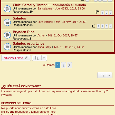
Club: Cersei y Thranduil dominarán el mundo
Último mensaje por
Sansalayne
«
Jue, 07 Dic 2017, 13:06
Respuestas:
20
1
2
3
Saludos
Último mensaje por
Lord Vetinari
«
Mié, 08 Nov 2017, 23:59
Respuestas:
34
1
2
3
4
Brynden Rios
Último mensaje por
Ashur
«
Mié, 11 Oct 2017, 20:57
Respuestas:
2
Saludos espartanos
Último mensaje por
Asha Grey
«
Mié, 11 Oct 2017, 14:32
Respuestas:
6
Nuevo Tema
1
2
Siguiente
32 temas
Ir a
¿QUIÉN ESTÁ CONECTADO?
Usuarios navegando por este Foro: No hay usuarios registrados visitando el Foro y 2
invitados
PERMISOS DEL FORO
No puede
abrir nuevos temas en este Foro
No puede
responder a temas en este Foro