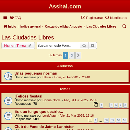
Asshai.com
FAQ
Registrarse
Identificarse
B
Inicio
Índice general
Cruzando el Mar Angosto
Las Ciudades Libres
u
Las Ciudades Libres
s
Buscar
Búsqueda avanzada
Nuevo Tema
c
a
1
2
Siguiente
32 temas
r
Anuncios
Unas pequeñas normas
Último mensaje por
Ellaria
«
Dom, 26 Feb 2017, 23:48
Temas
¡Felices fiestas!
Último mensaje por
Donna Noble
«
Mié, 31 Dic 2025, 15:09
Respuestas:
78
1
5
6
7
8
…
Es que tengo que decirlo...
Último mensaje por
Lord Astur
«
Vie, 21 Mar 2025, 15:16
Respuestas:
509
1
48
49
50
51
…
Club de Fans de Jaime Lannister