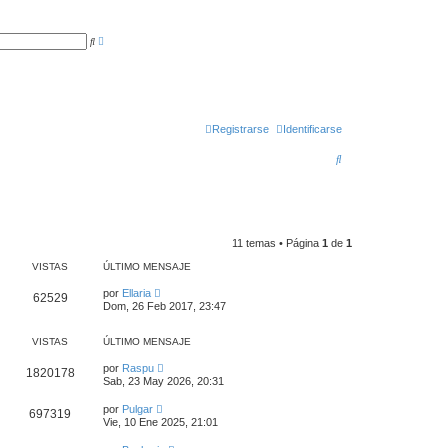
B
B
ú
u
s
s
q
c
u
a
e
r
d
a
a
Registrarse
Identificarse
v
a
B
n
z
u
a
d
a
s
c
11 temas • Página
1
de
1
a
VISTAS
ÚLTIMO MENSAJE
r
por
Ellaria
62529
Dom, 26 Feb 2017, 23:47
VISTAS
ÚLTIMO MENSAJE
por
Raspu
1820178
Sab, 23 May 2026, 20:31
por
Pulgar
697319
Vie, 10 Ene 2025, 21:01