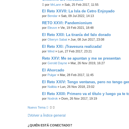
por
MrLann
» Sab, 25 Feb 2017, 11:55
El Reto XXVII: La Isla de Cetro Enjoyado
por
Bendar
» Sab, 09 Jul 2022, 14:13
RETO XXVI: Pandemionium
por
Eleuve
» Vie, 19 Feb 2021, 18:48
El Reto XXII: La tiranía del falo dorado
por
Oberyn Sabat
» Jue, 08 Jun 2017, 23:08
El Reto XXI: ¡Travesura realizada!
por
Wind
» Lun, 27 Feb 2017, 23:21
Reto XXV: Me se apuntan y me se presentan
por
Gerold Dayne
» Mar, 26 Nov 2019, 16:27
El Ahorcado
por
Pulgar
» Mar, 28 Feb 2017, 11:45
El Reto XXIV: Tengo ventanas, pero no tengo ge
por
Nalibia
» Lun, 26 Nov 2018, 23:02
El Reto XXIII: Primero va el título y luego ya te 
por
Nodrok
» Dom, 26 Nov 2017, 19:19
Nuevo Tema
Volver a Índice general
¿QUIÉN ESTÁ CONECTADO?