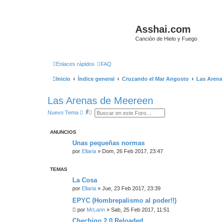
Asshai.com
Canción de Hielo y Fuego
Enlaces rápidos
FAQ
Inicio
Índice general
Cruzando el Mar Angosto
Las Aren
Las Arenas de Meereen
B
B
Nuevo Tema
u
ú
s
s
c
q
ANUNCIOS
a
u
r
e
Unas pequeñas normas
d
por
Ellaria
» Dom, 26 Feb 2017, 23:47
a
a
v
TEMAS
a
n
La Cosa
z
a
por
Ellaria
» Jue, 23 Feb 2017, 23:39
d
EPYC (Hombrepalismo al poder!!)
a
por
MrLann
» Sab, 25 Feb 2017, 11:51
Chechino 2.0 Reloaded