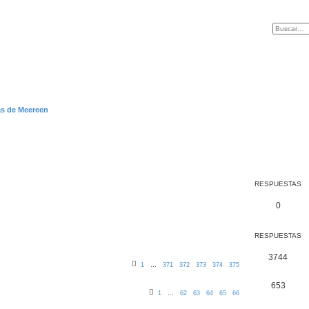
as de Meereen
RESPUESTAS
0
RESPUESTAS
3744
1
…
371
372
373
374
375
653
1
…
62
63
64
65
66